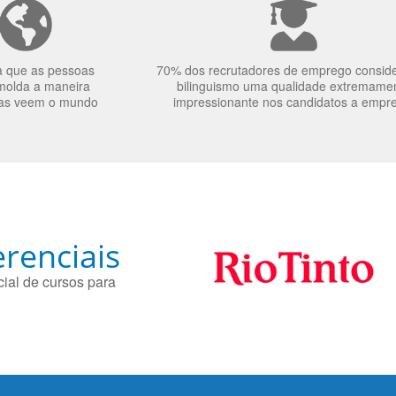
a que as pessoas
70% dos recrutadores de emprego consid
molda a maneira
bilinguismo uma qualidade extremame
as veem o mundo
impressionante nos candidatos a empr
renciais
ial de cursos para