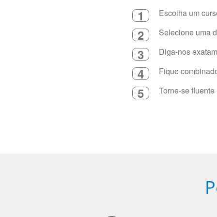
1
Escolha um curso
2
Selecione uma du
3
Diga-nos exatame
4
Fique combinado 
5
Torne-se fluente
P