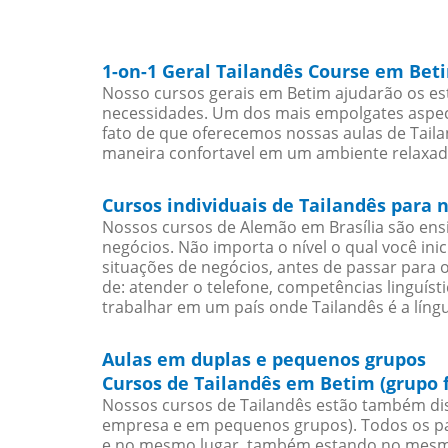
1-on-1 Geral Tailandês Course em Bet
Nosso cursos gerais em Betim ajudarão os est
necessidades. Um dos mais empolgates aspect
fato de que oferecemos nossas aulas de Taila
maneira confortavel em um ambiente relaxad
Cursos individuais de Tailandês para
Nossos cursos de Alemão em Brasília são en
negócios. Não importa o nível o qual você in
situações de negócios, antes de passar para 
de: atender o telefone, competências linguís
trabalhar em um país onde Tailandês é a língu
Aulas em duplas e pequenos grupos
Cursos de Tailandês em Betim (grupo 
Nossos cursos de Tailandês estão também dis
empresa e em pequenos grupos). Todos os pa
e no mesmo lugar, também estando no mesmo 