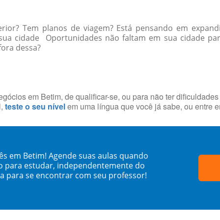
erior? Tem planos de viagem? Está pensando em expandi
a sua cidade Oportunidades não faltam em sua cidade p
 fora dessa?
ócios em Betim, de qualificar-se, ou para não ter dificuldade
l,
teste o seu nível
em uma língua que você já sabe, ou entre 
dês em Betim! Agende suas aulas quando
o para estudar, independentemente do
sa para se encontrar com seu professor!