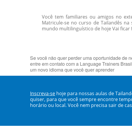
Você tem familiares ou amigos no ext
Matricule-se no curso de Tailandês n
mundo multilinguístico de hoje Vai ficar
Se você não quer perder uma oportunidade de neg
entre em contato com a Language Trainers Brasi
um novo idioma que você quer aprender
Inscreva-se
hoje para nossas aulas de Tailan
quiser, para que você sempre encontre temp
horário ou local. Você nem precisa sair de ca