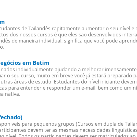
im
udantes de Tailandês rapitamente aumentar o seu nível e e
os dos nossos cursos é que eles são desenvolvidos inteir
ndês de maneira individual, significa que você pode aprende
o.
 negócios em Betim
sinados individualmente ajudando a melhorar imensamente
iciar o seu curso, muito em breve você já estará preparado
outras áreas de estudo. Estudantes do nível iniciante dev
ticas para entender e responder um e-mail, bem como um ní
a nativa.
fechado)
poníveis para pequenos grupos (Cursos em dupla de Tailan
rticipantes devem ter as mesmas necessidades linguística
nível. Todos os participantes devem ser matriculados ao