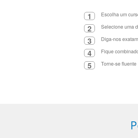
1
Escolha um curso
2
Selecione uma du
3
Diga-nos exatame
4
Fique combinado 
5
Torne-se fluente
P