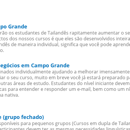
mpo Grande
o os estudantes de Tailandês rapitamente aumentar o seu 
os dos nossos cursos é que eles são desenvolvidos inteir
ndês de maneira individual, significa que você pode aprende
o.
 negócios em Campo Grande
sinados individualmente ajudando a melhorar imensamente
iciar o seu curso, muito em breve você já estará preparado
outras áreas de estudo. Estudantes do nível iniciante dev
ticas para entender e responder um e-mail, bem como um ní
a nativa.
 (grupo fechado)
poníveis para pequenos grupos (Cursos em dupla de Tailan
rticipantes devem ter as mesmas necessidades linguística