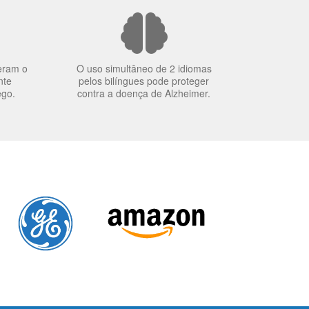
eram o
O uso simultâneo de 2 idiomas
nte
pelos bilíngues pode proteger
ego.
contra a doença de Alzheimer.