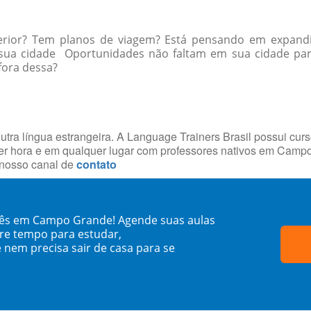
erior? Tem planos de viagem? Está pensando em expandi
a sua cidade Oportunidades não faltam em sua cidade p
 fora dessa?
utra língua estrangeira. A Language Trainers Brasil possui cur
er hora e em qualquer lugar com professores nativos em Cam
 nosso canal de
contato
ndês em Campo Grande! Agende suas aulas
re tempo para estudar,
 nem precisa sair de casa para se