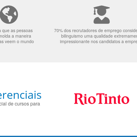
a que as pessoas
70% dos recrutadores de emprego consid
molda a maneira
bilinguismo uma qualidade extremame
as veem o mundo
impressionante nos candidatos a empr
renciais
ial de cursos para