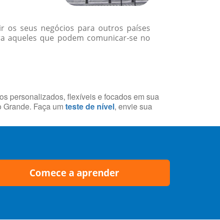
r os seus negócios para outros países
ara aqueles que podem comunicar-se no
sos personalizados, flexíveis e focados em sua
po Grande. Faça um
teste de nível
, envie sua
Comece a aprender