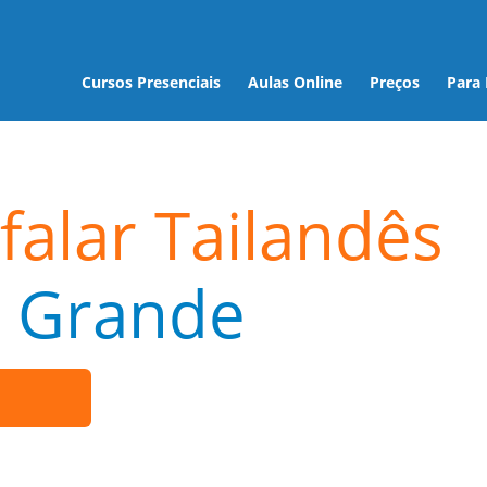
Cursos Presenciais
Aulas Online
Preços
Para
falar Tailandês
 Grande