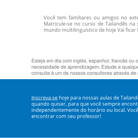
Você tem familiares ou amigos no ext
Matricule-se no curso de Tailandês n
mundo multilinguístico de hoje Vai ficar
Esteja em dia com inglês, espanhol, francês ou o
necessidade de aprendizagem. Estude a qualqu
consulta à um de nossos consultores através de
Inscreva-se
hoje para nossas aulas de Taila
quando quiser, para que você sempre encont
independentemente do horário ou local. Você
encontrar com seu professor!