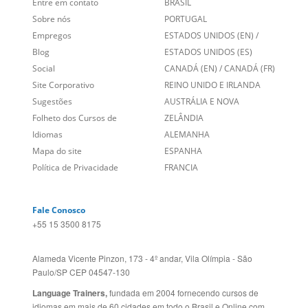
Entre em contato
BRASIL
Sobre nós
PORTUGAL
Empregos
ESTADOS UNIDOS (EN)
/
Blog
ESTADOS UNIDOS (ES)
Social
CANADÁ (EN)
/
CANADÁ (FR)
Site Corporativo
REINO UNIDO E IRLANDA
Sugestões
AUSTRÁLIA E NOVA
Folheto dos Cursos de
ZELÂNDIA
Idiomas
ALEMANHA
Mapa do site
ESPANHA
Política de Privacidade
FRANCIA
Fale Conosco
+55 15 3500 8175
Alameda Vicente Pinzon, 173 - 4º andar, Vila Olímpia - São
Paulo/SP CEP 04547-130
Language Trainers,
fundada em 2004 fornecendo cursos de
idiomas em mais de 60 cidades em todo o Brasil e Online com