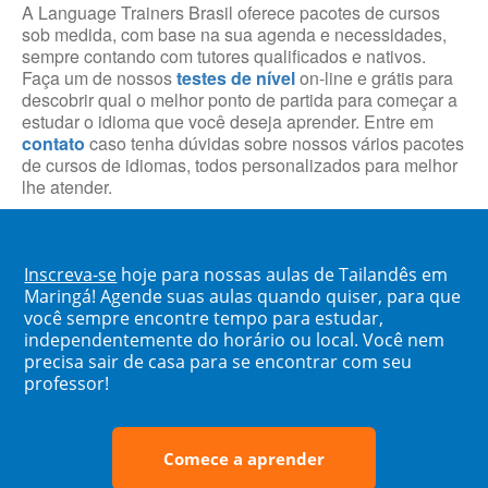
A Language Trainers Brasil oferece pacotes de cursos
sob medida, com base na sua agenda e necessidades,
sempre contando com tutores qualificados e nativos.
Faça um de nossos
testes de nível
on-line e grátis para
descobrir qual o melhor ponto de partida para começar a
estudar o idioma que você deseja aprender. Entre em
contato
caso tenha dúvidas sobre nossos vários pacotes
de cursos de idiomas, todos personalizados para melhor
lhe atender.
Inscreva-se
hoje para nossas aulas de Tailandês em
Maringá! Agende suas aulas quando quiser, para que
você sempre encontre tempo para estudar,
independentemente do horário ou local. Você nem
precisa sair de casa para se encontrar com seu
professor!
Comece a aprender