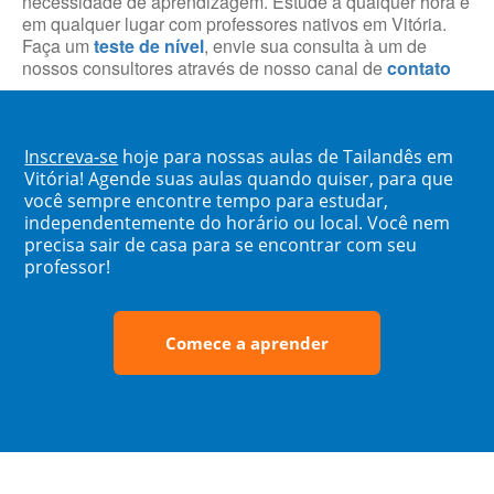
necessidade de aprendizagem. Estude a qualquer hora e
em qualquer lugar com professores nativos em Vitória.
Faça um
teste de nível
, envie sua consulta à um de
nossos consultores através de nosso canal de
contato
Inscreva-se
hoje para nossas aulas de Tailandês em
Vitória! Agende suas aulas quando quiser, para que
você sempre encontre tempo para estudar,
independentemente do horário ou local. Você nem
precisa sair de casa para se encontrar com seu
professor!
Comece a aprender