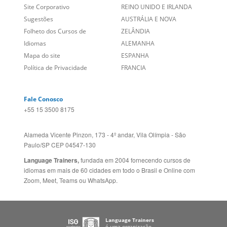
Social
CANADÁ (EN)
/
CANADÁ (FR)
Site Corporativo
REINO UNIDO E IRLANDA
Sugestões
AUSTRÁLIA E NOVA
Folheto dos Cursos de
ZELÂNDIA
Idiomas
ALEMANHA
Mapa do site
ESPANHA
Política de Privacidade
FRANCIA
Fale Conosco
+55 15 3500 8175
Alameda Vicente Pinzon, 173 - 4º andar, Vila Olímpia - São
Paulo/SP CEP 04547-130
Language Trainers,
fundada em 2004 fornecendo cursos de
idiomas em mais de 60 cidades em todo o Brasil e Online com
Zoom, Meet, Teams ou WhatsApp.