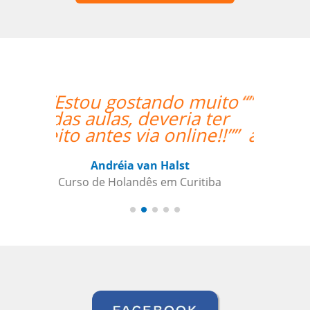
“”O fato do Gustavo ser
um falante nativo
ajudou nas correções
das pronúncias.””
Gilvana Soledade
Curso de Inglês em Belém