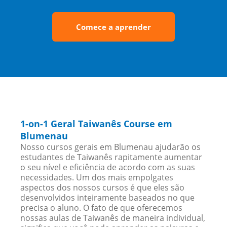
Comece a aprender
1-on-1 Geral Taiwanês Course em
Blumenau
Nosso cursos gerais em Blumenau ajudarão os
estudantes de Taiwanês rapitamente aumentar
o seu nível e eficiência de acordo com as suas
necessidades. Um dos mais empolgates
aspectos dos nossos cursos é que eles são
desenvolvidos inteiramente baseados no que
precisa o aluno. O fato de que oferecemos
nossas aulas de Taiwanês de maneira individual,