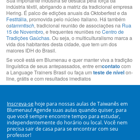
Sua importante indústria se destaca pela força da
indústria têxtil, abrigando a matriz da tradicional empresa
Hering. É palco de edições anuais da Oktoberfest e da
Festitália
, promovida pelo núcleo italiano. Há também
o
stammtisch
, tradicional reunião de associações na
Rua
15 de Novembro
, e frequentes reuniões no
Centro de
Tradições Gaúchas
. Ou seja, o multiculturalismo marca a
vida dos habitantes desta cidade, que tem um dos
maiores IDH do Brasil.
Se você está em Blumenau e quer manter viva a tradição
linguística de seus antepassados, entre em
contato
com
a Language Trainers Brasil ou faça um
teste de nível
on-
line, grátis e com resultados imediatos
Inscreva-se
hoje para nossas aulas de Taiwanês em
Blumenau! Agende suas aulas quando quiser, para
que você sempre encontre tempo para estudar,
independentemente do horário ou local. Você nem
precisa sair de casa para se encontrar com seu
professor!