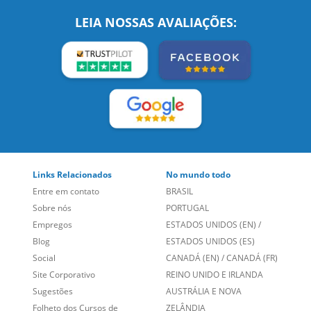
Links Relacionados
No mundo todo
Entre em contato
BRASIL
Sobre nós
PORTUGAL
Empregos
ESTADOS UNIDOS (EN)
/
Blog
ESTADOS UNIDOS (ES)
Social
CANADÁ (EN)
/
CANADÁ (FR)
Site Corporativo
REINO UNIDO E IRLANDA
Sugestões
AUSTRÁLIA E NOVA
Folheto dos Cursos de
ZELÂNDIA
Idiomas
ALEMANHA
Mapa do site
ESPANHA
Política de Privacidade
FRANCIA
Fale Conosco