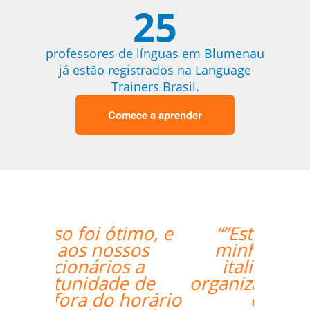
25
professores de línguas em Blumenau
já estão registrados na Language
Trainers Brasil.
Comece a aprender
“”Estou amando
minhas aulas de
italiano, muito
organizado o trabalho
de vcs””