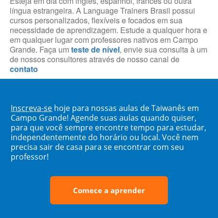
Esteja em dia com inglês, espanhol, francês ou outra
língua estrangeira. A Language Trainers Brasil possui
cursos personalizados, flexíveis e focados em sua
necessidade de aprendizagem. Estude a qualquer hora e
em qualquer lugar com professores nativos em Campo
Grande. Faça um
teste de nível
, envie sua consulta à um
de nossos consultores através de nosso canal de
contato
Inscreva-se
hoje para nossas aulas de Taiwanês em
Campo Grande! Agende suas aulas quando quiser,
para que você sempre encontre tempo para estudar,
independentemente do horário ou local. Você nem
precisa sair de casa para se encontrar com seu
professor!
Comece a aprender