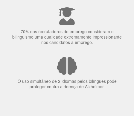
A língua que as pessoas falam molda a maneira como
elas veem o mundo
70% dos recrutadores de emprego consideram o
bilinguismo uma qualidade extremamente impressionante
nos candidatos a emprego.
O uso simultâneo de 2 idiomas pelos bilíngues pode
proteger contra a doença de Alzheimer.