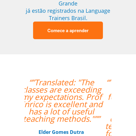
Grande
já estão registrados na Language
Trainers Brasil.
Comece a aprender
“”Os procedimentos da
Language Trainers
foram bastante fáceis.
Ser capaz de
coordenar as aulas
com o professor que
tem relativa autonomia
foi uma grande ajuda.””