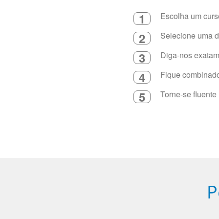
1
Escolha um curso
2
Selecione uma du
3
Diga-nos exatame
4
Fique combinado 
5
Torne-se fluente
P