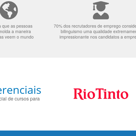
a que as pessoas
70% dos recrutadores de emprego consid
molda a maneira
bilinguismo uma qualidade extremame
as veem o mundo
impressionante nos candidatos a empr
renciais
ial de cursos para