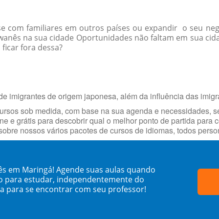
-se com familiares em outros países ou expandir o seu ne
iwanês na sua cidade Oportunidades não faltam em sua ci
 ficar fora dessa?
e imigrantes de origem japonesa, além da influência das imigr
cursos sob medida, com base na sua agenda e necessidades, s
ne e grátis para descobrir qual o melhor ponto de partida para
obre nossos vários pacotes de cursos de idiomas, todos person
ês em Maringá! Agende suas aulas quando
o para estudar, independentemente do
sa para se encontrar com seu professor!