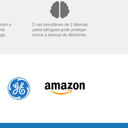
eram o
O uso simultâneo de 2 idiomas
nte
pelos bilíngues pode proteger
ego.
contra a doença de Alzheimer.