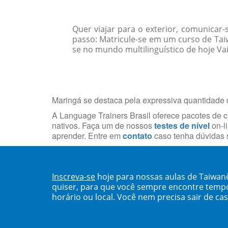
Quer viajar para o exterior, comunicar
passo: Matricule-se em um curso de Ta
se no mundo multilinguístico de hoje Vai
Maringá se destaca pela expressiva quantidade d
A Language Trainers Brasil oferece pacotes de 
nativos. Faça um de nossos
testes de nível
on-li
aprender. Entre em
contato
caso tenha dúvidas s
Inscreva-se
hoje para nossas aulas de Taiwan
quiser, para que você sempre encontre temp
horário ou local. Você nem precisa sair de ca