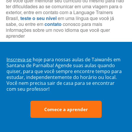
Se você quer melhorar seu currículo ou mesmo para não
ter dificuldades ao se comunicar em uma viagem para o
exterior, entre em contato com a Language Trainers
Brasil,
teste o seu nível
em uma língua que você já
sabe, ou entre em
contato
conosco para mais
informações sobre um novo idioma que você quer
aprender
Inscreva-se
hoje para nossas aulas de Taiwanês em
Santana de Parnaíba! Agende suas aulas quando
quiser, para que você sempre encontre tempo para
estudar, independentemente do horário ou local.
Você nem precisa sair de casa para se encontrar
com seu professor!
Comece a aprender