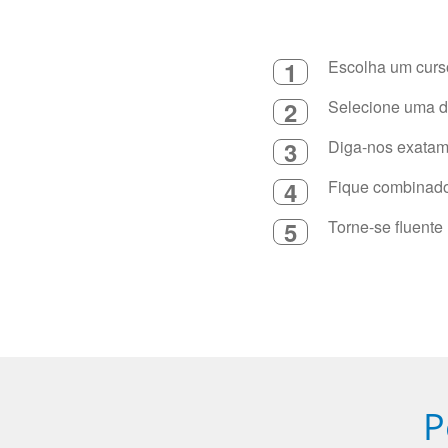
1
Escolha um curso
2
Selecione uma du
3
Diga-nos exatame
4
Fique combinado 
5
Torne-se fluente
P