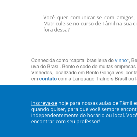
Você quer comunicar-se com amigos, c
Matricule-se no curso de Tâmil na sua c
fora dessa?
Conhecida como "capital brasileira do
vinho
", B
uva do Brasil. Bento é sede de muitas empresas
Vinhedos, localizado em Bento Gonçalves, con
em
contato
com a Language Trainers Brasil ou
Inscreva-se
hoje para nossas aulas de Tâmil 
quando quiser, para que você sempre encont
independentemente do horário ou local. Você
encontrar com seu professor!