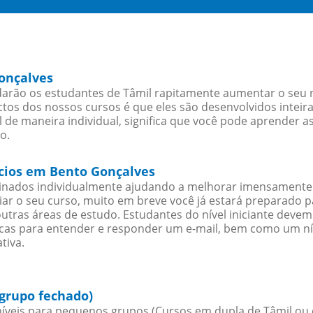
onçalves
arão os estudantes de Tâmil rapitamente aumentar o seu ní
os dos nossos cursos é que eles são desenvolvidos inteir
 de maneira individual, significa que você pode aprender as
o.
ócios em Bento Gonçalves
sinados individualmente ajudando a melhorar imensamente
iciar o seu curso, muito em breve você já estará preparado
outras áreas de estudo. Estudantes do nível iniciante dev
ticas para entender e responder um e-mail, bem como um ní
tiva.
grupo fechado)
íveis para pequenos grupos (Cursos em dupla de Tâmil ou 