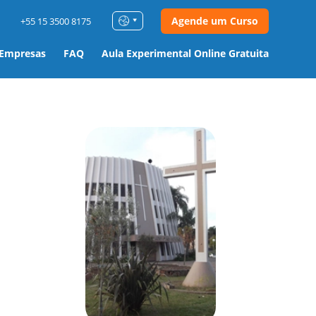
Agende um Curso
+55 15 3500 8175
 Empresas
FAQ
Aula Experimental Online Gratuita