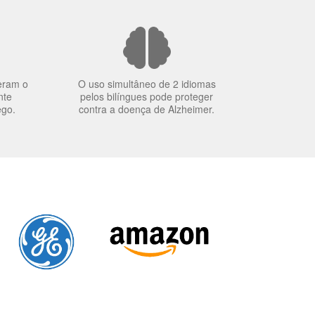
eram o
O uso simultâneo de 2 idiomas
nte
pelos bilíngues pode proteger
ego.
contra a doença de Alzheimer.