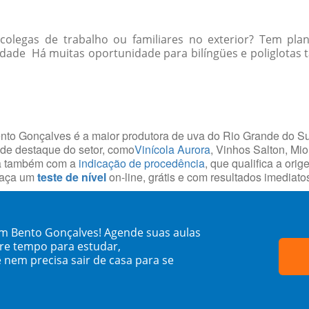
olegas de trabalho ou familiares no exterior? Tem plan
idade Há muitas oportunidade para bilíngües e poliglotas ta
ento Gonçalves é a maior produtora de uva do Rio Grande do Su
 de destaque do setor, como
Vinícola Aurora
, Vinhos Salton, Mi
ta também com a
indicação de procedência
, que qualifica a ori
 faça um
teste de nível
on-line, grátis e com resultados imediato
em Bento Gonçalves! Agende suas aulas
re tempo para estudar,
 nem precisa sair de casa para se