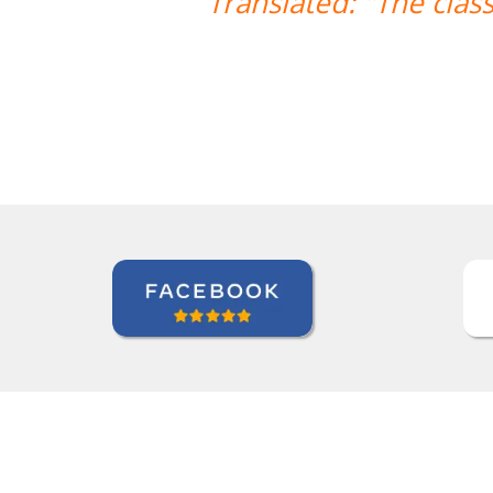
es are exceeding my expectations. Prof
of useful teaching methods."”
Elder Gomes Dutra
Curso de Italiano em Campo Grande