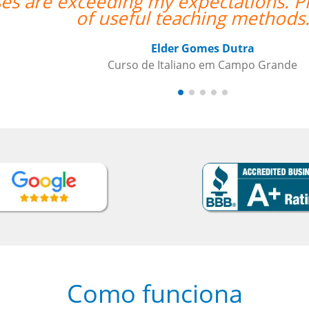
 Enrico is excellent and has a lot
”
Como funciona