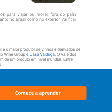
os para viajar ou morar fora do país?
nto no Brasil como no exterior Vai ficar
l e o maior produtor de vinhos e derivados de
olo Wine Group e
Casa Valduga
. O Vale dos
gem de um produto em nível mundial. Entre
s
Comece a aprender