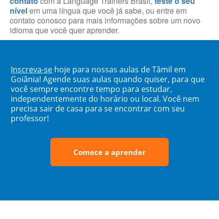
contato
com a Language Trainers Brasil,
teste o seu
nível
em uma língua que você já sabe, ou entre em
contato conosco para mais informações sobre um novo
idioma que você quer aprender.
Inscreva-se
hoje para nossas aulas de Tâmil em
Goiânia! Agende suas aulas quando quiser, para que
você sempre encontre tempo para estudar,
independentemente do horário ou local. Você nem
precisa sair de casa para se encontrar com seu
professor!
Comece a aprender