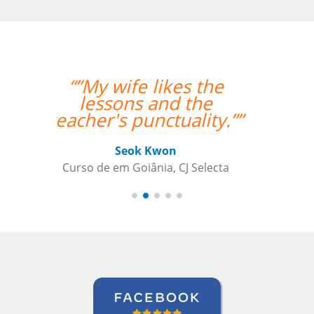
“”A aluna esta
adorando o curso e
também gostou
bastante da
professora.””
Gustavo Chelin
Curso de Português em Jundiaí