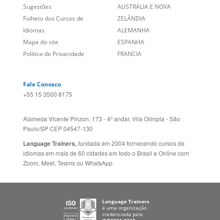
Social
CANADÁ (EN)
/
CANADÁ (FR)
Site Corporativo
REINO UNIDO E IRLANDA
Sugestões
AUSTRÁLIA E NOVA
Folheto dos Cursos de
ZELÂNDIA
Idiomas
ALEMANHA
Mapa do site
ESPANHA
Política de Privacidade
FRANCIA
Fale Conosco
+55 15 3500 8175
Alameda Vicente Pinzon, 173 - 4º andar, Vila Olímpia - São
Paulo/SP CEP 04547-130
Language Trainers,
fundada em 2004 fornecendo cursos de
idiomas em mais de 60 cidades em todo o Brasil e Online com
Zoom, Meet, Teams ou WhatsApp.