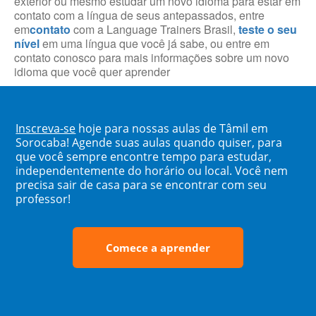
exterior ou mesmo estudar um novo idioma para estar em
contato com a língua de seus antepassados, entre
em
contato
com a Language Trainers Brasil,
teste o seu
nível
em uma língua que você já sabe, ou entre em
contato conosco para mais informações sobre um novo
idioma que você quer aprender
Inscreva-se
hoje para nossas aulas de Tâmil em
Sorocaba! Agende suas aulas quando quiser, para
que você sempre encontre tempo para estudar,
independentemente do horário ou local. Você nem
precisa sair de casa para se encontrar com seu
professor!
Comece a aprender