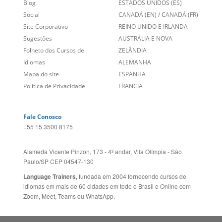
Sobre nós
PORTUGAL
Empregos
ESTADOS UNIDOS (EN)
/
Blog
ESTADOS UNIDOS (ES)
Social
CANADÁ (EN)
/
CANADÁ (FR)
Site Corporativo
REINO UNIDO E IRLANDA
Sugestões
AUSTRÁLIA E NOVA
Folheto dos Cursos de
ZELÂNDIA
Idiomas
ALEMANHA
Mapa do site
ESPANHA
Política de Privacidade
FRANCIA
Fale Conosco
+55 15 3500 8175
Alameda Vicente Pinzon, 173 - 4º andar, Vila Olímpia - São
Paulo/SP CEP 04547-130
Language Trainers,
fundada em 2004 fornecendo cursos de
idiomas em mais de 60 cidades em todo o Brasil e Online com
Zoom, Meet, Teams ou WhatsApp.