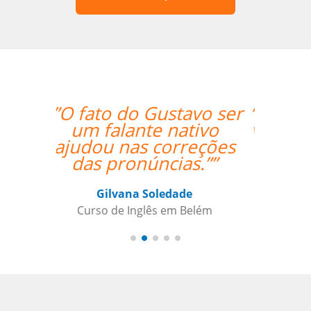
“”The first lesson went
very well! Prof. Carlos
could teach both in
Chinese and English
and we're quite
satisfied with that. ””
Ziyi Pan
Curso de em São Paulo