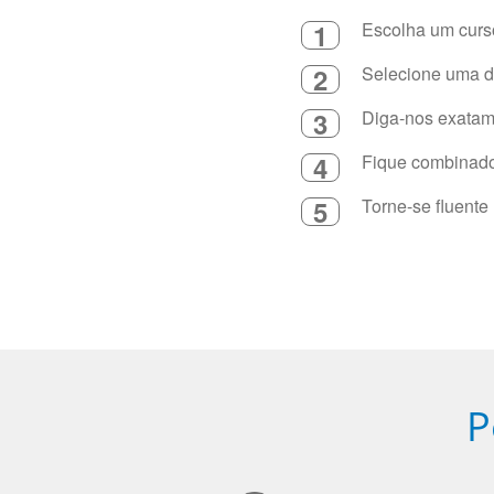
1
Escolha um curso
2
Selecione uma du
3
Diga-nos exatame
4
Fique combinado 
5
Torne-se fluente
P