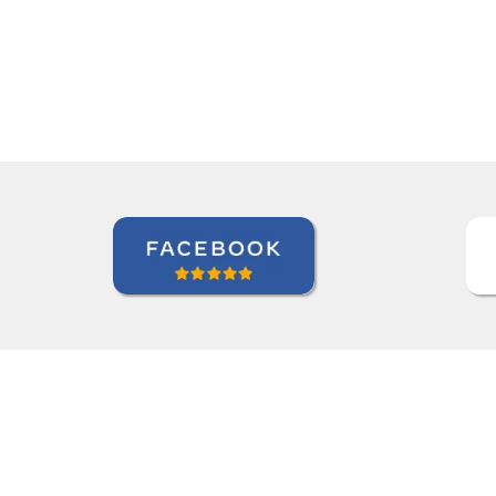
Antonio Pina
Curso de Chinês Mandarim em Barueri, Gestora de Inteligên