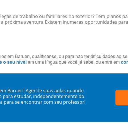
egas de trabalho ou familiares no exterior? Tem planos par
 a próxima aventura Existem inumeras oportunidades para p
s em Barueri, qualificar-se, ou para não ter dificuldades ao s
e o seu nível
em uma língua que você já sabe, ou entre em
con
 em Barueri! Agende suas aulas quando
o para estudar, independentemente do
sa para se encontrar com seu professor!