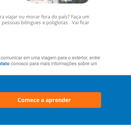
a viajar ou morar fora do país? Faça um
essoas bilingues e poliglotas Vai ficar
e comunicar em uma viagem para o exterior, entre
tato
conosco para mais informações sobre um
Comece a aprender