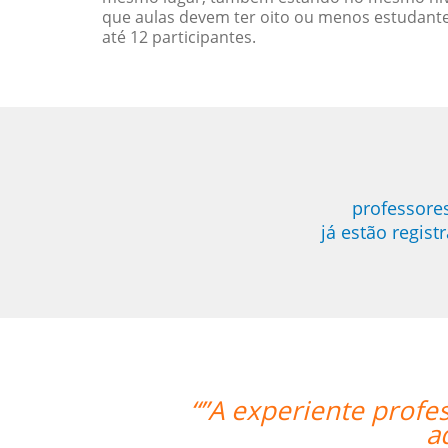
que aulas devem ter oito ou menos estudant
até 12 participantes.
professore
já estão regis
ora Mei foi bastante didática e con
uirir os primeiros passos de Chinês