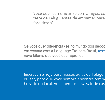
Você quer comunicar-se com amigos, col
teste de Telugu antes de embarcar para
fora dessa?
Se você quer diferenciar-se no mundo dos negócio
em contato com a Language Trainers Brasil,
test
novo idioma que você quer aprender
Inscreva-se
hoje para nossas aulas de Telugu
quiser, para que você sempre encontre temp
horário ou local. Você nem precisa sair de ca