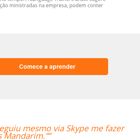
ação ministradas na empresa, podem conter
Comece a aprender
“”The first lesson went very well! Pro
we're qui