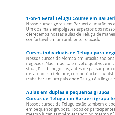
1-on-1 Geral Telugu Course em Baruer
Nosso cursos gerais em Barueri ajudarão os e
Um dos mais empolgates aspectos dos nossos 
oferecemos nossas aulas de Telugu de maneira
confortavel em um ambiente relaxado.
Cursos individuais de Telugu para neg
Nossos cursos de Alemão em Brasília são en
negócios. Não importa o nível o qual você in
situações de negócios, antes de passar para 
de: atender o telefone, competências linguís
trabalhar em um país onde Telugu é a língua n
Aulas em duplas e pequenos grupos
Cursos de Telugu em Barueri (grupo f
Nossos cursos de Telugu estão também dispo
em pequenos grupos). Todos os participantes
mesmo lugar, também estando no mesmo nível