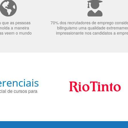
a que as pessoas
70% dos recrutadores de emprego consid
molda a maneira
bilinguismo uma qualidade extremame
as veem o mundo
impressionante nos candidatos a empr
renciais
ial de cursos para