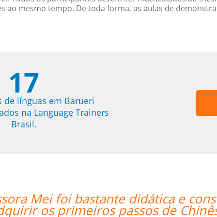
es ao mesmo tempo. De toda forma, as aulas de demonstr
17
s de línguas em Barueri
trados na Language Trainers
Brasil.
seguiu mesmo via Skype me fazer
 Mandarim.””