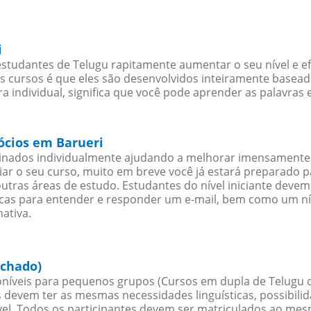
i
studantes de Telugu rapitamente aumentar o seu nível e ef
cursos é que eles são desenvolvidos inteiramente baseado
 individual, significa que você pode aprender as palavras 
ócios em Barueri
sinados individualmente ajudando a melhorar imensamente
iciar o seu curso, muito em breve você já estará preparado
outras áreas de estudo. Estudantes do nível iniciante dev
ticas para entender e responder um e-mail, bem como um ní
ativa.
echado)
níveis para pequenos grupos (Cursos em dupla de Telugu 
 devem ter as mesmas necessidades linguísticas, possibil
. Todos os participantes devem ser matriculados ao mesm