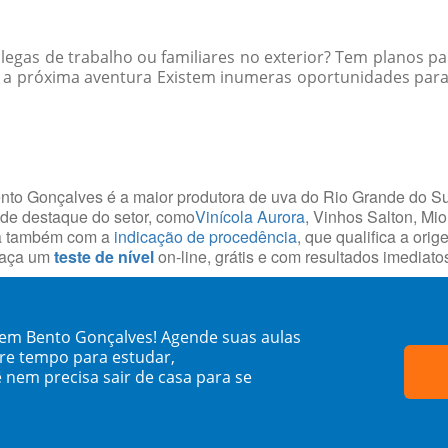
egas de trabalho ou familiares no exterior? Tem planos par
 a próxima aventura Existem inumeras oportunidades para p
ento Gonçalves é a maior produtora de uva do Rio Grande do Su
 de destaque do setor, como
Vinícola Aurora
, Vinhos Salton, Mi
ta também com a
indicação de procedência
, que qualifica a ori
 faça um
teste de nível
on-line, grátis e com resultados imediato
 em Bento Gonçalves! Agende suas aulas
re tempo para estudar,
 nem precisa sair de casa para se