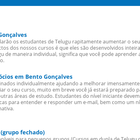
Gonçalves
arão os estudantes de Telugu rapitamente aumentar o seu n
os dos nossos cursos é que eles são desenvolvidos inteir
u de maneira individual, significa que você pode aprender a
o.
gócios em Bento Gonçalves
sinados individualmente ajudando a melhorar imensamente
iciar o seu curso, muito em breve você já estará preparado
outras áreas de estudo. Estudantes do nível iniciante dev
ticas para entender e responder um e-mail, bem como um ní
ativa.
(grupo fechado)
níveis para pequenos grupos (Cursos em dupla de Telugu 