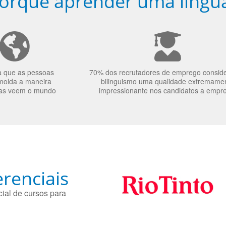
orquê aprender uma língu
a que as pessoas
70% dos recrutadores de emprego consid
molda a maneira
bilinguismo uma qualidade extremame
as veem o mundo
impressionante nos candidatos a empr
renciais
ial de cursos para