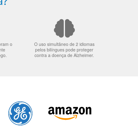
a?
eram o
O uso simultâneo de 2 idiomas
nte
pelos bilíngues pode proteger
ego.
contra a doença de Alzheimer.