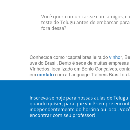
Você quer comunicar-se com amigos, col
teste de Telugu antes de embarcar para
fora dessa?
Conhecida como "capital brasileira do
vinho
", B
uva do Brasil. Bento é sede de muitas empresas
Vinhedos, localizado em Bento Gonçalves, con
em
contato
com a Language Trainers Brasil ou
Inscreva-se
hoje para nossas aulas de Telugu
quando quiser, para que você sempre encont
independentemente do horário ou local. Você
encontrar com seu professor!