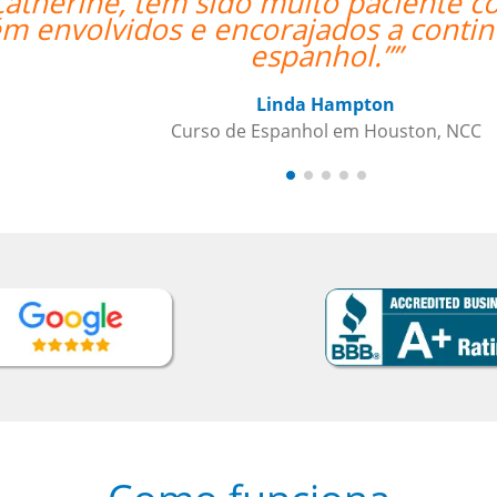
therine, tem sido muito paciente co
envolvidos e encorajados a continua
espanhol.””
Linda Hampton
Curso de Espanhol em Houston, NCC