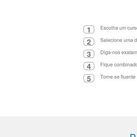
1
Escolha um curso
2
Selecione uma du
3
Diga-nos exatame
4
Fique combinado 
5
Torne-se fluente