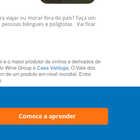
a viajar ou morar fora do país? Faça um
essoas bilingues e poliglotas Vai ficar
l e o maior produtor de vinhos e derivados de
olo Wine Group e
Casa Valduga
. O Vale dos
gem de um produto em nível mundial. Entre
s
Comece a aprender