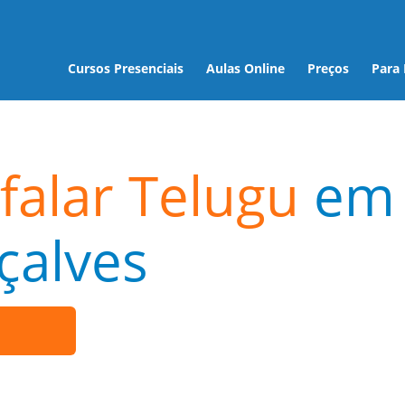
Cursos Presenciais
Aulas Online
Preços
Para
falar Telugu
em
çalves