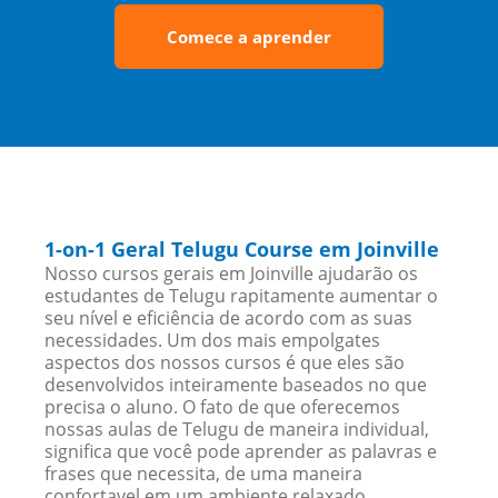
Comece a aprender
1-on-1 Geral Telugu Course em Joinville
Nosso cursos gerais em Joinville ajudarão os
estudantes de Telugu rapitamente aumentar o
seu nível e eficiência de acordo com as suas
necessidades. Um dos mais empolgates
aspectos dos nossos cursos é que eles são
desenvolvidos inteiramente baseados no que
precisa o aluno. O fato de que oferecemos
nossas aulas de Telugu de maneira individual,
significa que você pode aprender as palavras e
frases que necessita, de uma maneira
confortavel em um ambiente relaxado.