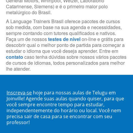
General Motors, Whirlpool, Wetzel, Laboratório
Catarinense, Siemens) e é o primeiro maior polo
metalúrgico do Brasil.
A Language Trainers Brasil oferece pacotes de cursos
sob medida, com base na sua agenda e necessidades,
sempre contando com tutores qualificados e nativos.
Faça um de nossos
testes de nível
on-line e grátis para
descobrir qual o melhor ponto de partida para começar a
estudar o idioma que você deseja aprender. Entre em
contato
caso tenha dúvidas sobre nossos vários pacotes
de cursos de idiomas, todos personalizados para melhor
lhe atender.
Inscreva-se
hoje para nossas aulas de Telugu em
Joinville! Agende suas aulas quando quiser, para que
você sempre encontre tempo para estudar,
independentemente do horário ou local. Você nem
precisa sair de casa para se encontrar com seu
professor!