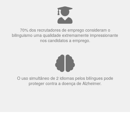
A língua que as pessoas falam molda a maneira como
elas veem o mundo
70% dos recrutadores de emprego consideram o
bilinguismo uma qualidade extremamente impressionante
nos candidatos a emprego.
O uso simultâneo de 2 idiomas pelos bilíngues pode
proteger contra a doença de Alzheimer.