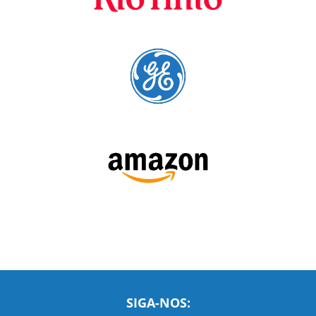
A Language Trainers é fornecedora preferencial de
cursos para