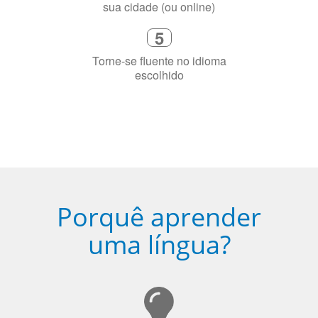
precisa aprender a língua
4
Fique combinado com um instrutor
de idioma nativo e certificado em
sua cidade (ou online)
5
Torne-se fluente no idioma
escolhido
Porquê aprender