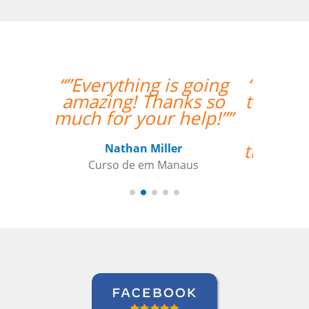
“”Amazing how quickly
the two weeks went by
and tomorrow is my
last day with Milena. I
thoroughly enjoyed my
classes and would
recommend her
anytime. ””
Roland Tschanz
Curso de Português em Manaus