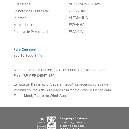
Sobre nós
PORTUGAL
Empregos
ESTADOS UNIDOS (EN)
/
Blog
ESTADOS UNIDOS (ES)
Social
CANADÁ (EN)
/
CANADÁ (FR)
Site Corporativo
REINO UNIDO E IRLANDA
Sugestões
AUSTRÁLIA E NOVA
Folheto dos Cursos de
ZELÂNDIA
Idiomas
ALEMANHA
Mapa do site
ESPANHA
Política de Privacidade
FRANCIA
Fale Conosco
+55 15 3500 8175
Alameda Vicente Pinzon, 173 - 4º andar, Vila Olímpia - São
Paulo/SP CEP 04547-130
Language Trainers,
fundada em 2004 fornecendo cursos de
idiomas em mais de 60 cidades em todo o Brasil e Online com