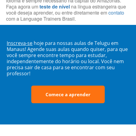
idioma é sempre necessário na capital do Amazonas.
Faça agora um
teste de nível
na língua estrangeira que
você deseja aprender, ou entre diretamente em
contato
com a Language Trainers Brasil.
Inscreva-se
hoje para nossas aulas de Telugu em
Manaus! Agende suas aulas quando quiser, para que
você sempre encontre tempo para estudar,
independentemente do horário ou local. Você nem
precisa sair de casa para se encontrar com seu
professor!
Comece a aprender