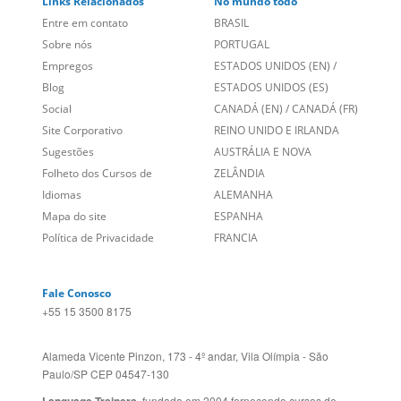
Links Relacionados
No mundo todo
Entre em contato
BRASIL
Sobre nós
PORTUGAL
Empregos
ESTADOS UNIDOS (EN)
/
Blog
ESTADOS UNIDOS (ES)
Social
CANADÁ (EN)
/
CANADÁ (FR)
Site Corporativo
REINO UNIDO E IRLANDA
Sugestões
AUSTRÁLIA E NOVA
Folheto dos Cursos de
ZELÂNDIA
Idiomas
ALEMANHA
Mapa do site
ESPANHA
Política de Privacidade
FRANCIA
Fale Conosco
+55 15 3500 8175
Alameda Vicente Pinzon, 173 - 4º andar, Vila Olímpia - São
Paulo/SP CEP 04547-130