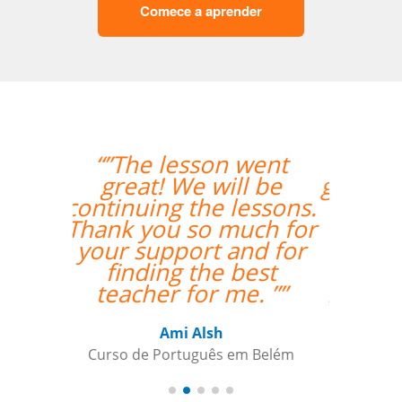
Comece a aprender
“”Lessons are going
great. Hugo is very nice
and helpful. I found
you guys online and
you seemed to fit my
needs for
individualized training
the best.””
Paul Rombach
Curso de Português em Recife