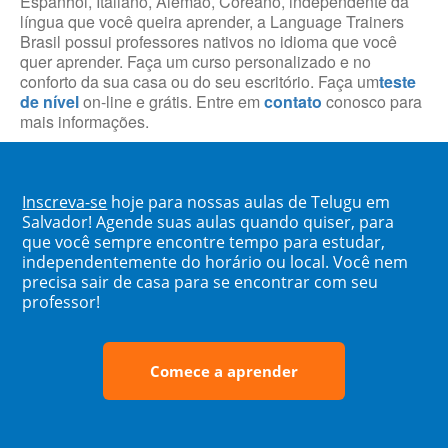
Espanhol, Italiano, Alemão, Coreano, independente da
língua que você queira aprender, a Language Trainers
Brasil possui professores nativos no idioma que você
quer aprender. Faça um curso personalizado e no
conforto da sua casa ou do seu escritório. Faça um
teste
de nível
on-line e grátis. Entre em
contato
conosco para
mais informações.
Inscreva-se
hoje para nossas aulas de Telugu em
Salvador! Agende suas aulas quando quiser, para
que você sempre encontre tempo para estudar,
independentemente do horário ou local. Você nem
precisa sair de casa para se encontrar com seu
professor!
Comece a aprender