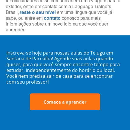
ter dificuldades ao se comunicar em uma viagem para o
exterior, entre em contato com a Language Trainers
Brasil,
teste o seu nível
em uma língua que você já
sabe, ou entre em
contato
conosco para mais
informações sobre um novo idioma que você quer
aprender
Inscreva-se
hoje para nossas aulas de Telugu em
Santana de Parnaíba! Agende suas aulas quando
quiser, para que você sempre encontre tempo para
estudar, independentemente do horário ou local.
Você nem precisa sair de casa para se encontrar
com seu professor!
Comece a aprender