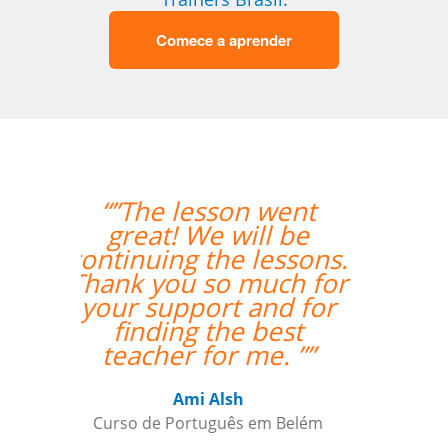
Comece a aprender
“”Everything went
excellently! The
teacher/student
relationship has
already been
established, and it's a
very positive one for
me.””
Miguel Moneró
Curso de Inglês em Rio de Janeiro