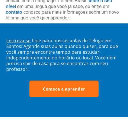
contato com a Language Trainers Brasil,
teste o seu
nível
em uma língua que você já sabe, ou entre em
contato
conosco para mais informações sobre um novo
idioma que você quer aprender.
Inscreva-se
hoje para nossas aulas de Telugu em
Santos! Agende suas aulas quando quiser, para que
você sempre encontre tempo para estudar,
independentemente do horário ou local. Você nem
precisa sair de casa para se encontrar com seu
professor!
Comece a aprender