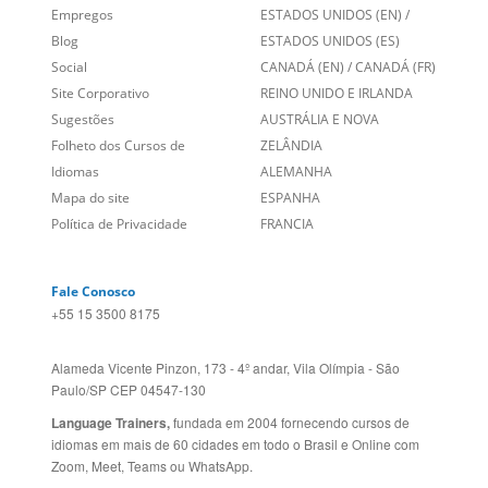
Social
CANADÁ (EN)
/
CANADÁ (FR)
Site Corporativo
REINO UNIDO E IRLANDA
Sugestões
AUSTRÁLIA E NOVA
Folheto dos Cursos de
ZELÂNDIA
Idiomas
ALEMANHA
Mapa do site
ESPANHA
Política de Privacidade
FRANCIA
Fale Conosco
+55 15 3500 8175
Alameda Vicente Pinzon, 173 - 4º andar, Vila Olímpia - São
Paulo/SP CEP 04547-130
Language Trainers,
fundada em 2004 fornecendo cursos de
idiomas em mais de 60 cidades em todo o Brasil e Online com
Zoom, Meet, Teams ou WhatsApp.