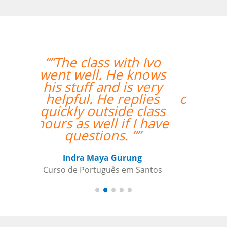
“”Estou amando
minhas aulas de
italiano, muito
organizado o trabalho
de vcs””
Beatris Castro
Curso de Italiano em Santos