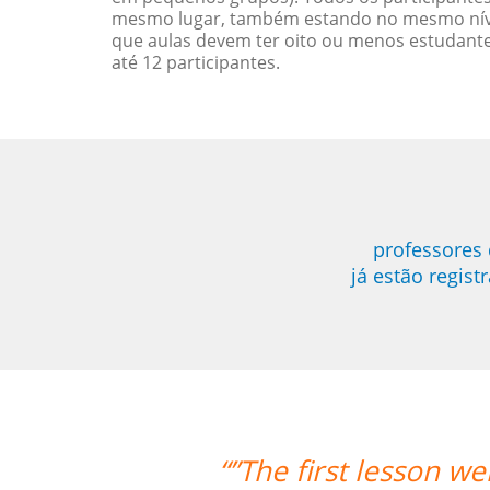
mesmo lugar, também estando no mesmo nível
que aulas devem ter oito ou menos estudant
até 12 participantes.
professores 
já estão regis
 went very well! Prof. Carlos could t