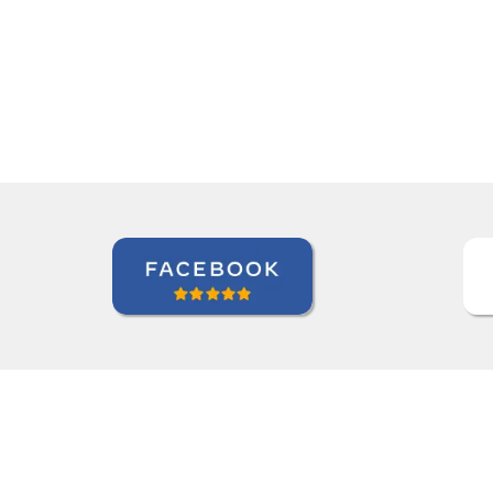
we're quite satisfied with t
Ziyi Pan
Curso de em São Paulo