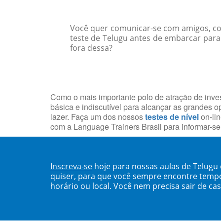
Você quer comunicar-se com amigos, col
teste de Telugu antes de embarcar para
fora dessa?
Como o mais importante polo de atração de inves
básica e indiscutível para alcançar as grandes o
lazer. Faça um dos nossos
testes de nível
on-lin
com a Language Trainers Brasil para informar-s
Inscreva-se
hoje para nossas aulas de Telugu
quiser, para que você sempre encontre temp
horário ou local. Você nem precisa sair de ca