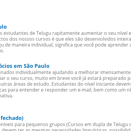
ulo
s estudantes de Telugu rapitamente aumentar o seu nível e
os dos nossos cursos é que eles são desenvolvidos inteir
u de maneira individual, significa que você pode aprender a
o.
gócios em São Paulo
sinados individualmente ajudando a melhorar imensamente
iciar o seu curso, muito em breve você já estará preparado
outras áreas de estudo. Estudantes do nível iniciante dev
ticas para entender e responder um e-mail, bem como um ní
ativa.
 fechado)
níveis para pequenos grupos (Cursos em dupla de Telugu 
 devem ter as mesmas necessidades linguísticas, possibil