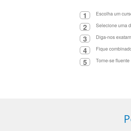
1
Escolha um curso
2
Selecione uma du
3
Diga-nos exatame
4
Fique combinado 
5
Torne-se fluente
P