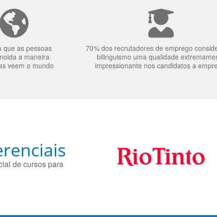
a que as pessoas
70% dos recrutadores de emprego consid
molda a maneira
bilinguismo uma qualidade extremame
as veem o mundo
impressionante nos candidatos a empr
renciais
ial de cursos para