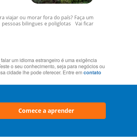
a viajar ou morar fora do país? Faça um
essoas bilingues e poliglotas Vai ficar
 falar um idioma estrangeiro é uma exigência
 Teste o seu conhecimento, seja para negócios ou
essa cidade lhe pode oferecer. Entre em
contato
Comece a aprender