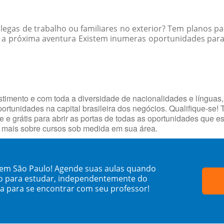
egas de trabalho ou familiares no exterior? Tem planos par
 a próxima aventura Existem inumeras oportunidades para p
timento e com toda a diversidade de nacionalidades e línguas,
portunidades na capital brasileira dos negócios. Qualifique-se!
e e grátis para abrir as portas de todas as oportunidades que 
e mais sobre cursos sob medida em sua área.
 em São Paulo! Agende suas aulas quando
o para estudar, independentemente do
sa para se encontrar com seu professor!