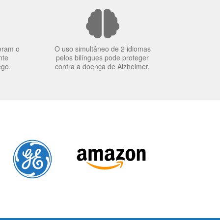
eram o
O uso simultâneo de 2 idiomas
nte
pelos bilíngues pode proteger
ego.
contra a doença de Alzheimer.