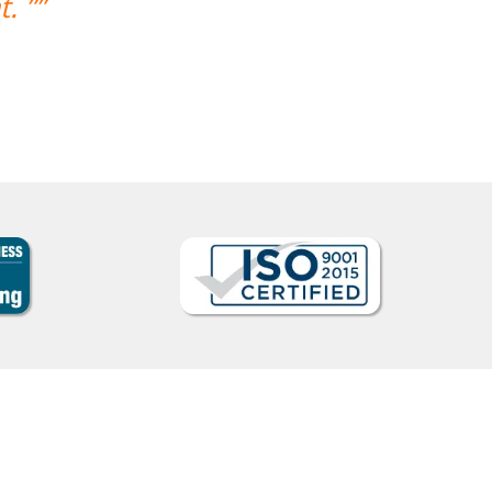
também para a seleção de alguém 
para aquelas raras ocasiões em qu