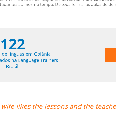
studantes ao mesmo tempo. De toda forma, as aulas de d
122
 de línguas em Goiânia
trados na Language Trainers
Brasil.
her's punctuality.””