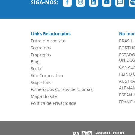
SIGA-NOS:
Links Relacionados
No mun
Entre em contato
BRASIL
Sobre nós
PORTU
Empregos
ESTADO
UNIDOS 
Blog
CANADÁ
Social
REINO 
Site Corporativo
AUSTRÁ
Sugestões
ALEMA
Folheto dos Cursos de Idiomas
ESPAN
Mapa do site
FRANCI
Política de Privacidade