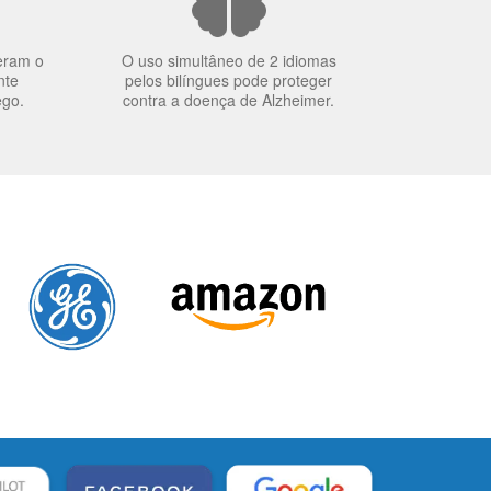
eram o
O uso simultâneo de 2 idiomas
nte
pelos bilíngues pode proteger
ego.
contra a doença de Alzheimer.