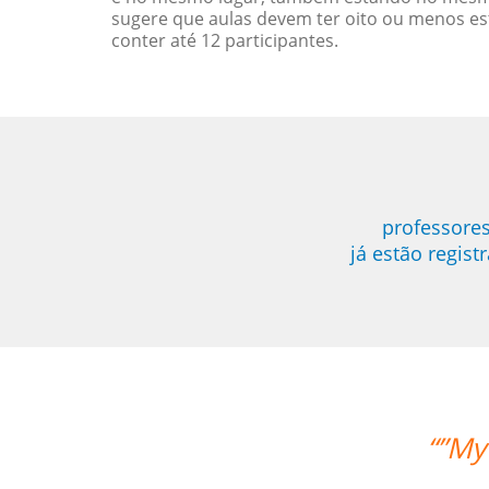
sugere que aulas devem ter oito ou menos e
conter até 12 participantes.
professores
já estão regis
My wife likes the lessons and the teac