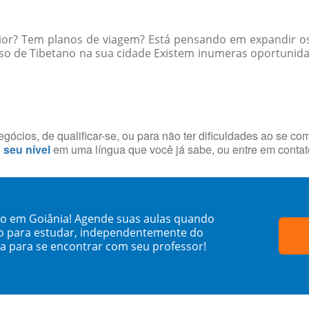
rior? Tem planos de viagem? Está pensando em expandir os
so de Tibetano na sua cidade Existem inumeras oportunida
ócios, de qualificar-se, ou para não ter dificuldades ao se co
o seu nível
em uma língua que você já sabe, ou entre em conta
no em Goiânia! Agende suas aulas quando
o para estudar, independentemente do
sa para se encontrar com seu professor!