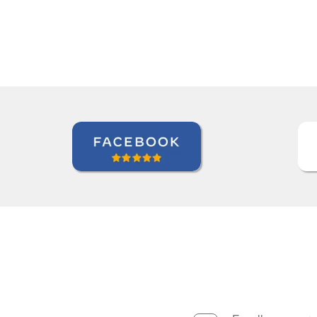
Seok Kwon
Curso de em Goiânia, CJ Selecta