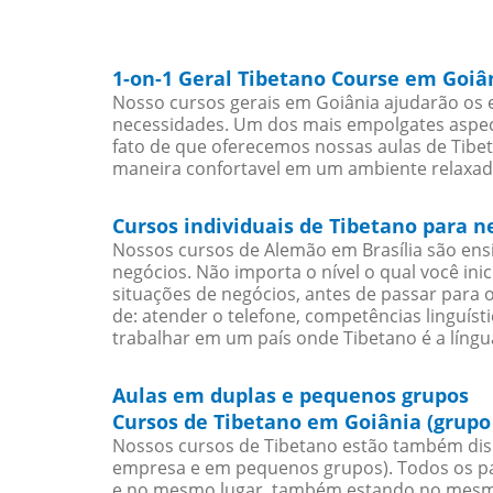
1-on-1 Geral Tibetano Course em Goiâ
Nosso cursos gerais em Goiânia ajudarão os 
necessidades. Um dos mais empolgates aspect
fato de que oferecemos nossas aulas de Tibet
maneira confortavel em um ambiente relaxad
Cursos individuais de Tibetano para 
Nossos cursos de Alemão em Brasília são en
negócios. Não importa o nível o qual você in
situações de negócios, antes de passar para 
de: atender o telefone, competências linguís
trabalhar em um país onde Tibetano é a língua
Aulas em duplas e pequenos grupos
Cursos de Tibetano em Goiânia (grupo
Nossos cursos de Tibetano estão também dis
empresa e em pequenos grupos). Todos os pa
e no mesmo lugar, também estando no mesmo 