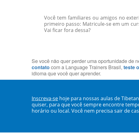
Você tem familiares ou amigos no exte
primeiro passo: Matricule-se em um cur
Vai ficar fora dessa?
Se você não quer perder uma oportunidade de neg
contato
com a Language Trainers Brasil,
teste 
idioma que você quer aprender.
Inscreva-se
hoje para nossas aulas de Tibeta
quiser, para que você sempre encontre temp
horário ou local. Você nem precisa sair de ca