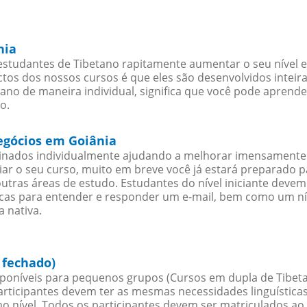
nia
estudantes de Tibetano rapitamente aumentar o seu nível e
os dos nossos cursos é que eles são desenvolvidos inteir
ano de maneira individual, significa que você pode aprende
o.
negócios em Goiânia
sinados individualmente ajudando a melhorar imensamente
iciar o seu curso, muito em breve você já estará preparado
outras áreas de estudo. Estudantes do nível iniciante dev
ticas para entender e responder um e-mail, bem como um ní
 nativa.
 fechado)
poníveis para pequenos grupos (Cursos em dupla de Tibeta
rticipantes devem ter as mesmas necessidades linguística
nível. Todos os participantes devem ser matriculados ao