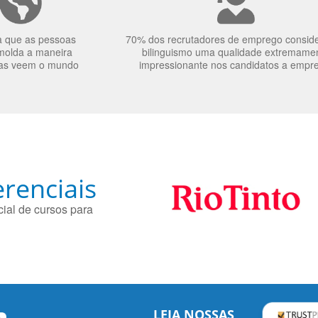
a que as pessoas
70% dos recrutadores de emprego consid
molda a maneira
bilinguismo uma qualidade extremame
as veem o mundo
impressionante nos candidatos a empr
renciais
ial de cursos para
LEIA NOSSAS