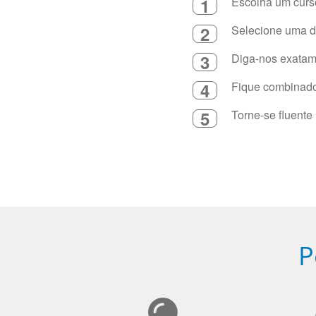
1
Escolha um curso
2
Selecione uma du
3
Diga-nos exatame
4
Fique combinado 
5
Torne-se fluente
P