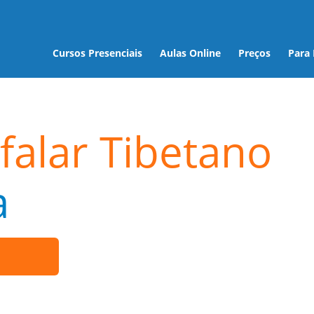
Cursos Presenciais
Aulas Online
Preços
Para
falar Tibetano
a