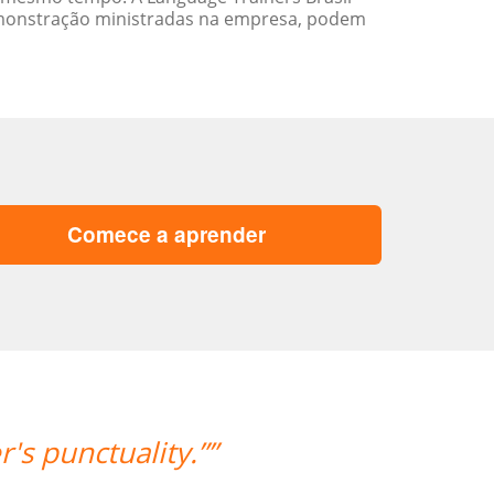
emonstração ministradas na empresa, podem
Comece a aprender
“”Everything went excellently! The 
and it