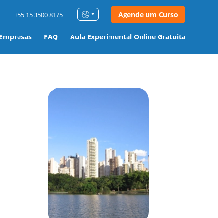
Agende um Curso
+55 15 3500 8175
 Empresas
FAQ
Aula Experimental Online Gratuita