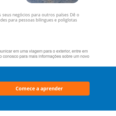
 seus negócios para outros países Dê o
des para pessoas bilingues e poliglotas
municar em uma viagem para o exterior, entre em
to conosco para mais informações sobre um novo
Comece a aprender