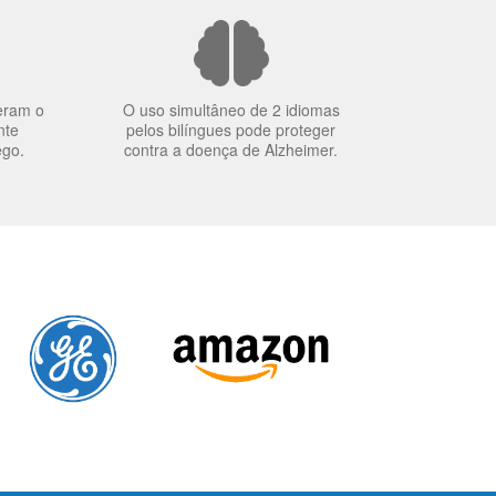
eram o
O uso simultâneo de 2 idiomas
nte
pelos bilíngues pode proteger
ego.
contra a doença de Alzheimer.