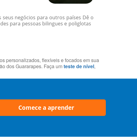
 seus negócios para outros países Dê o
des para pessoas bilingues e poliglotas
sos personalizados, flexíveis e focados em sua
atão dos Guararapes. Faça um
teste de nível
,
Comece a aprender