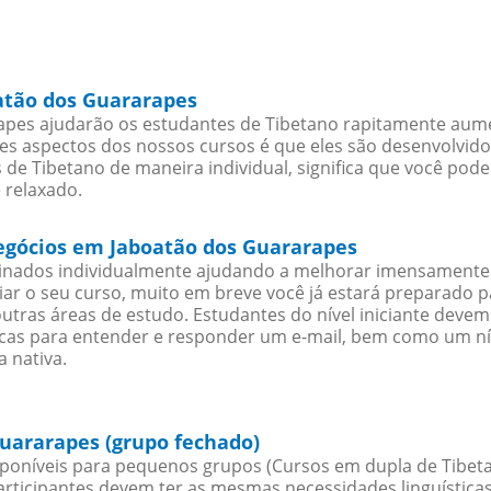
atão dos Guararapes
pes ajudarão os estudantes de Tibetano rapitamente aumen
s aspectos dos nossos cursos é que eles são desenvolvido
de Tibetano de maneira individual, significa que você pode
 relaxado.
negócios em Jaboatão dos Guararapes
sinados individualmente ajudando a melhorar imensamente
iciar o seu curso, muito em breve você já estará preparado
outras áreas de estudo. Estudantes do nível iniciante dev
ticas para entender e responder um e-mail, bem como um ní
 nativa.
uararapes (grupo fechado)
poníveis para pequenos grupos (Cursos em dupla de Tibeta
rticipantes devem ter as mesmas necessidades linguística