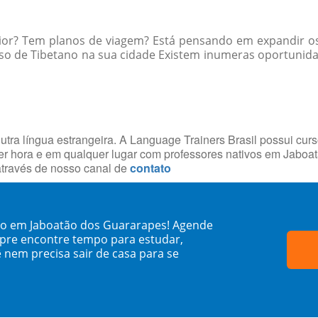
rior? Tem planos de viagem? Está pensando em expandir os
so de Tibetano na sua cidade Existem inumeras oportunida
utra língua estrangeira. A Language Trainers Brasil possui cur
r hora e em qualquer lugar com professores nativos em Jabo
através de nosso canal de
contato
no em Jaboatão dos Guararapes! Agende
mpre encontre tempo para estudar,
 nem precisa sair de casa para se