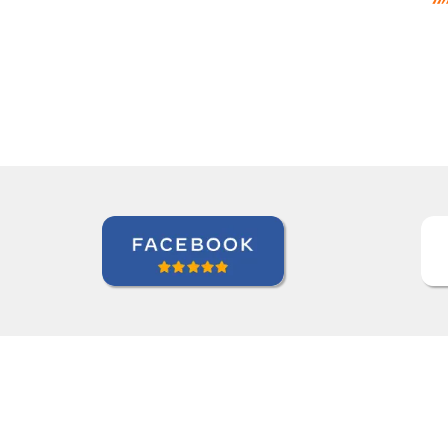
“”Nos aprovamos o professor Djalm
Edna Ribeiro Hernandez Marti
Curso de Japonês em Juiz de For