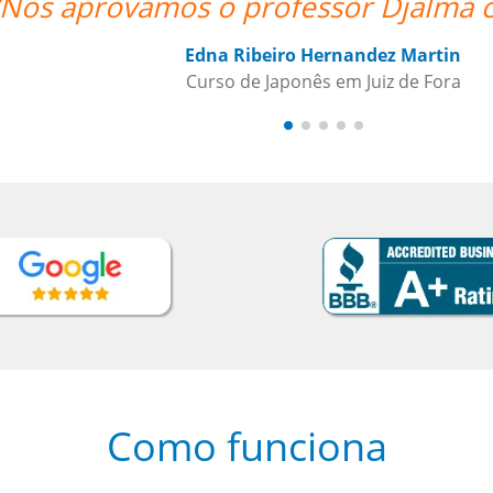
a com louvor. ””
n
a
Como funciona