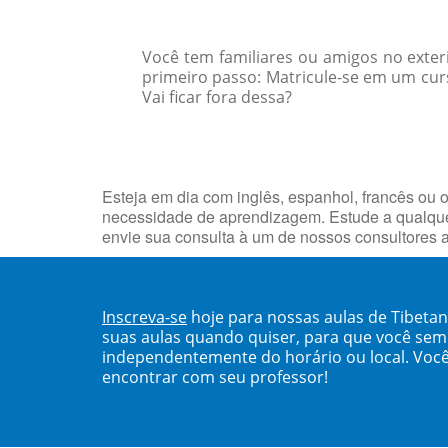
Você tem familiares ou amigos no exte
primeiro passo: Matricule-se em um cur
Vai ficar fora dessa?
Esteja em dia com inglês, espanhol, francês ou o
necessidade de aprendizagem. Estude a qualque
envie sua consulta à um de nossos consultores 
Inscreva-se
hoje para nossas aulas de Tibeta
suas aulas quando quiser, para que você se
independentemente do horário ou local. Você
encontrar com seu professor!