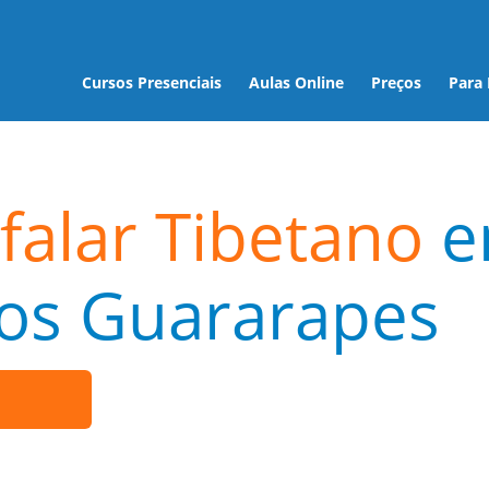
Cursos Presenciais
Aulas Online
Preços
Para
falar Tibetano
e
dos Guararapes