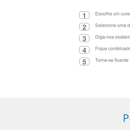
1
Escolha um curso
2
Selecione uma du
3
Diga-nos exatame
4
Fique combinado 
5
Torne-se fluente
P