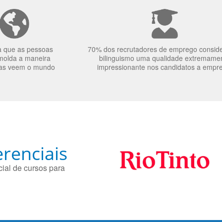
a que as pessoas
70% dos recrutadores de emprego consid
molda a maneira
bilinguismo uma qualidade extremame
as veem o mundo
impressionante nos candidatos a empr
renciais
ial de cursos para