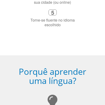
4
Fique combinado com um instrutor
de idioma nativo e certificado em
sua cidade (ou online)
5
Torne-se fluente no idioma
escolhido
Porquê aprender
uma língua?