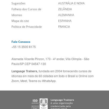
Empregos
ESTADOS UNIDOS (EN)
/
Blog
ESTADOS UNIDOS (ES)
Social
CANADÁ (EN)
/
CANADÁ (FR)
Site Corporativo
REINO UNIDO E IRLANDA
Sugestões
AUSTRÁLIA E NOVA
Folheto dos Cursos de
ZELÂNDIA
Idiomas
ALEMANHA
Mapa do site
ESPANHA
Política de Privacidade
FRANCIA
Fale Conosco
+55 15 3500 8175
Alameda Vicente Pinzon, 173 - 4º andar, Vila Olímpia - São
Paulo/SP CEP 04547-130
Language Trainers,
fundada em 2004 fornecendo cursos de
idiomas em mais de 60 cidades em todo o Brasil e Online com
Zoom, Meet, Teams ou WhatsApp.