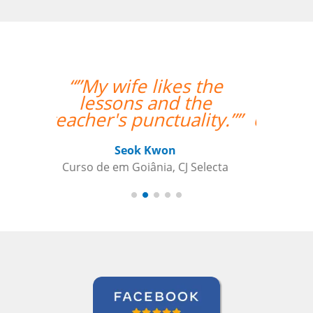
“”I was really happy
with the overall
experience. Aline was
an amazing teacher
and I made so much
progress with her.
Thank you so much!””
Paloma Kilchenmann
Curso de Português em Cuiabá