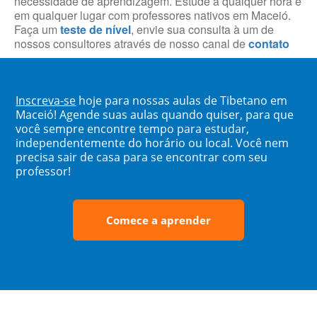
necessidade de aprendizagem. Estude a qualquer hora e
em qualquer lugar com professores nativos em Maceió.
Faça um
teste de nível
, envie sua consulta à um de
nossos consultores através de nosso canal de
contato
Inscreva-se
hoje para nossas aulas de Tibetano em
Maceió! Agende suas aulas quando quiser, para que
você sempre encontre tempo para estudar,
independentemente do horário ou local. Você nem
precisa sair de casa para se encontrar com seu
professor!
Comece a aprender