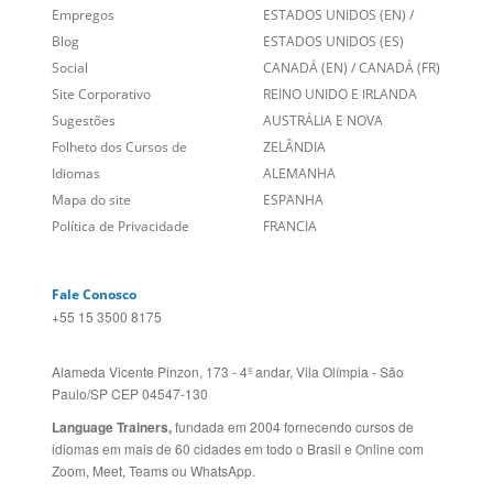
Social
CANADÁ (EN)
/
CANADÁ (FR)
Site Corporativo
REINO UNIDO E IRLANDA
Sugestões
AUSTRÁLIA E NOVA
Folheto dos Cursos de
ZELÂNDIA
Idiomas
ALEMANHA
Mapa do site
ESPANHA
Política de Privacidade
FRANCIA
Fale Conosco
+55 15 3500 8175
Alameda Vicente Pinzon, 173 - 4º andar, Vila Olímpia - São
Paulo/SP CEP 04547-130
Language Trainers,
fundada em 2004 fornecendo cursos de
idiomas em mais de 60 cidades em todo o Brasil e Online com
Zoom, Meet, Teams ou WhatsApp.