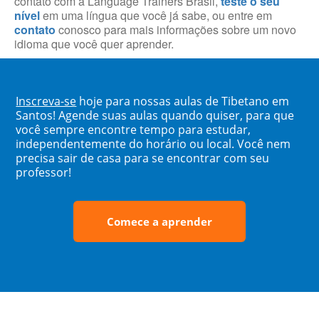
contato com a Language Trainers Brasil,
teste o seu
nível
em uma língua que você já sabe, ou entre em
contato
conosco para mais informações sobre um novo
idioma que você quer aprender.
Inscreva-se
hoje para nossas aulas de Tibetano em
Santos! Agende suas aulas quando quiser, para que
você sempre encontre tempo para estudar,
independentemente do horário ou local. Você nem
precisa sair de casa para se encontrar com seu
professor!
Comece a aprender