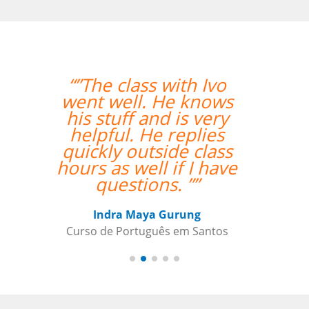
“”Estou amando
minhas aulas de
italiano, muito
organizado o trabalho
de vcs””
Beatris Castro
Curso de Italiano em Santos