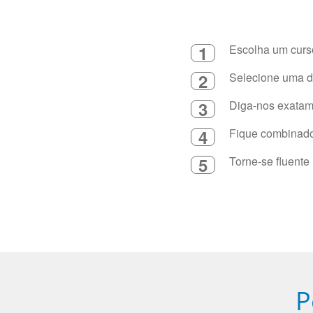
1
Escolha um curso
2
Selecione uma du
3
Diga-nos exatame
4
Fique combinado 
5
Torne-se fluente
P