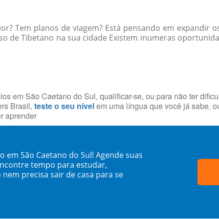
rior? Tem planos de viagem? Está pensando em expandir os
so de Tibetano na sua cidade Existem inumeras oportunida
ios em São Caetano do Sul, qualificar-se, ou para não ter dif
rs Brasil,
teste o seu nível
em uma língua que você já sabe, o
r aprender
no em São Caetano do Sul! Agende suas
encontre tempo para estudar,
 nem precisa sair de casa para se