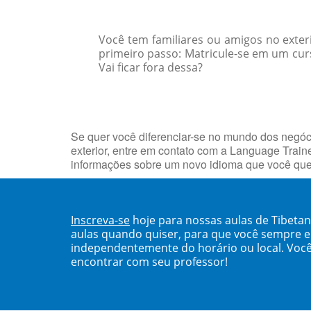
Você tem familiares ou amigos no exte
primeiro passo: Matricule-se em um cur
Vai ficar fora dessa?
Se quer você diferenciar-se no mundo dos negóc
exterior, entre em contato com a Language Traine
informações sobre um novo idioma que você que
Inscreva-se
hoje para nossas aulas de Tibeta
aulas quando quiser, para que você sempre 
independentemente do horário ou local. Você
encontrar com seu professor!