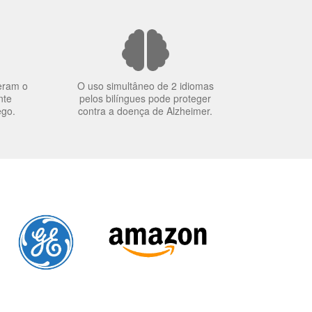
eram o
O uso simultâneo de 2 idiomas
nte
pelos bilíngues pode proteger
ego.
contra a doença de Alzheimer.