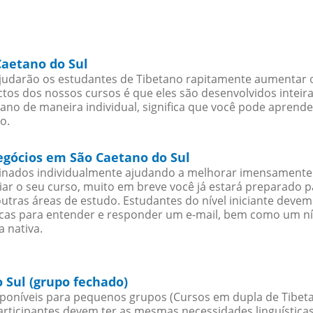
Caetano do Sul
judarão os estudantes de Tibetano rapitamente aumentar o 
os dos nossos cursos é que eles são desenvolvidos inteir
ano de maneira individual, significa que você pode aprende
o.
negócios em São Caetano do Sul
sinados individualmente ajudando a melhorar imensamente
iciar o seu curso, muito em breve você já estará preparado
outras áreas de estudo. Estudantes do nível iniciante dev
ticas para entender e responder um e-mail, bem como um ní
 nativa.
 Sul (grupo fechado)
poníveis para pequenos grupos (Cursos em dupla de Tibeta
rticipantes devem ter as mesmas necessidades linguística