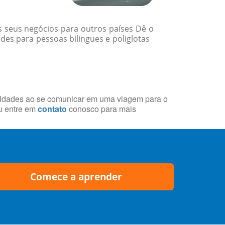
 seus negócios para outros países Dê o
des para pessoas bilingues e poliglotas
iculdades ao se comunicar em uma viagem para o
u entre em
contato
conosco para mais
Comece a aprender