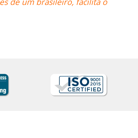
ho do Professor Enrico, que sempre f
Reginaldo Pontirolli
uarulhos, Commander (Colonel), Brazilian Air Force Base, Sã