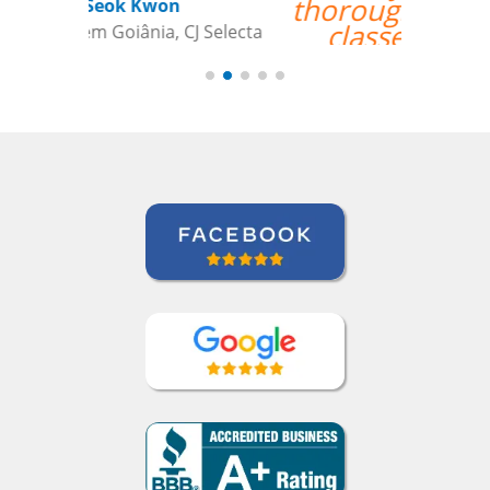
thoroughly enjoyed my
classes and would
recommend her
anytime. ””
Roland Tschanz
Curso de Português em Manaus