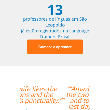
13
professores de línguas em São
Leopoldo
já estão registrados na Language
Trainers Brasil.
Comece a aprender
“”Amazing how quickly
the two weeks went by
and tomorrow is my
last day with Milena. I