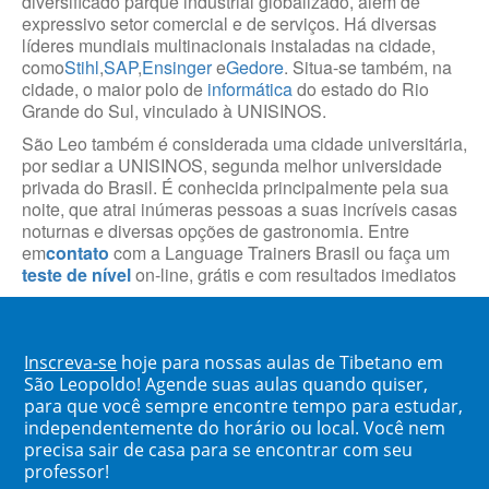
diversificado parque industrial globalizado, além de
expressivo setor comercial e de serviços. Há diversas
líderes mundiais multinacionais instaladas na cidade,
como
Stihl
,
SAP
,
Ensinger
e
Gedore
. Situa-se também, na
cidade, o maior polo de
informática
do estado do Rio
Grande do Sul, vinculado à UNISINOS.
São Leo também é considerada uma cidade universitária,
por sediar a UNISINOS, segunda melhor universidade
privada do Brasil. É conhecida principalmente pela sua
noite, que atrai inúmeras pessoas a suas incríveis casas
noturnas e diversas opções de gastronomia. Entre
em
contato
com a Language Trainers Brasil ou faça um
teste de nível
on-line, grátis e com resultados imediatos
Inscreva-se
hoje para nossas aulas de Tibetano em
São Leopoldo! Agende suas aulas quando quiser,
para que você sempre encontre tempo para estudar,
independentemente do horário ou local. Você nem
precisa sair de casa para se encontrar com seu
professor!