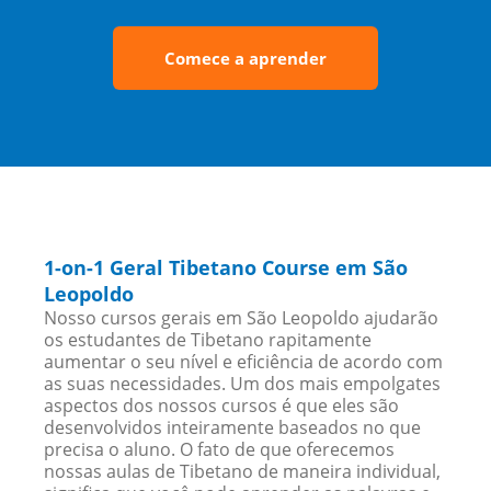
Comece a aprender
1-on-1 Geral Tibetano Course em São
Leopoldo
Nosso cursos gerais em São Leopoldo ajudarão
os estudantes de Tibetano rapitamente
aumentar o seu nível e eficiência de acordo com
as suas necessidades. Um dos mais empolgates
aspectos dos nossos cursos é que eles são
desenvolvidos inteiramente baseados no que
precisa o aluno. O fato de que oferecemos
nossas aulas de Tibetano de maneira individual,