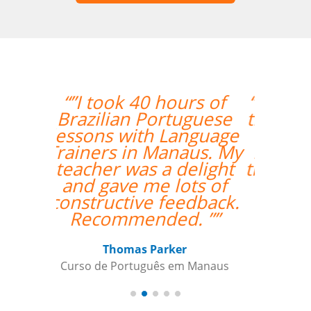
“”Amazing how quickly
the two weeks went by
and tomorrow is my
last day with Milena. I
thoroughly enjoyed my
classes and would
recommend her
anytime. ””
Roland Tschanz
Curso de Português em Manaus