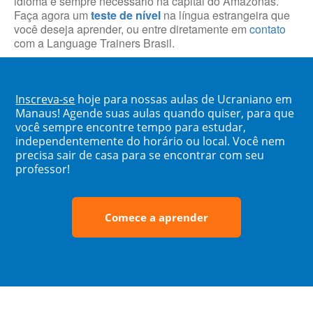
idioma é sempre necessário na capital do Amazonas.
Faça agora um
teste de nível
na língua estrangeira que
você deseja aprender, ou entre diretamente em
contato
com a Language Trainers Brasil.
Inscreva-se
hoje para nossas aulas de Ucraniano em
Manaus! Agende suas aulas quando quiser, para que
você sempre encontre tempo para estudar,
independentemente do horário ou local. Você nem
precisa sair de casa para se encontrar com seu
professor!
Comece a aprender