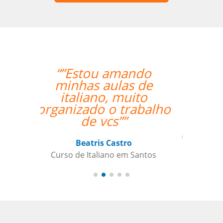
“”The class with Ivo
went well. He knows
his stuff and is very
helpful. He replies
quickly outside class
hours as well if I have
questions. ””
Indra Maya Gurung
Curso de Português em Santos