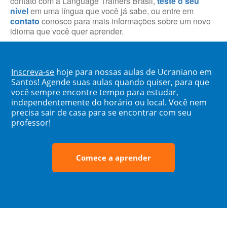
contato com a Language Trainers Brasil,
teste o seu
nível
em uma língua que você já sabe, ou entre em
contato
conosco para mais informações sobre um novo
idioma que você quer aprender.
Inscreva-se
hoje para nossas aulas de Ucraniano em
Santos! Agende suas aulas quando quiser, para que
você sempre encontre tempo para estudar,
independentemente do horário ou local. Você nem
precisa sair de casa para se encontrar com seu
professor!
Comece a aprender