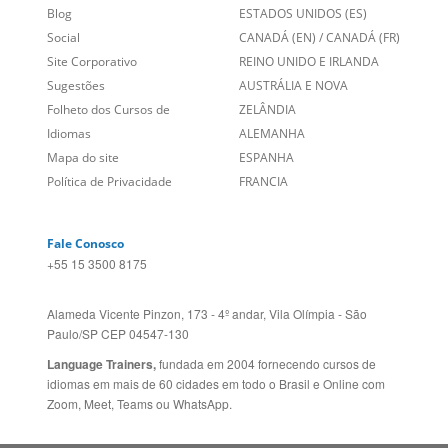
Sobre nós
PORTUGAL
Empregos
ESTADOS UNIDOS (EN)
/
Blog
ESTADOS UNIDOS (ES)
Social
CANADÁ (EN)
/
CANADÁ (FR)
Site Corporativo
REINO UNIDO E IRLANDA
Sugestões
AUSTRÁLIA E NOVA
Folheto dos Cursos de
ZELÂNDIA
Idiomas
ALEMANHA
Mapa do site
ESPANHA
Política de Privacidade
FRANCIA
Fale Conosco
+55 15 3500 8175
Alameda Vicente Pinzon, 173 - 4º andar, Vila Olímpia - São
Paulo/SP CEP 04547-130
Language Trainers,
fundada em 2004 fornecendo cursos de
idiomas em mais de 60 cidades em todo o Brasil e Online com