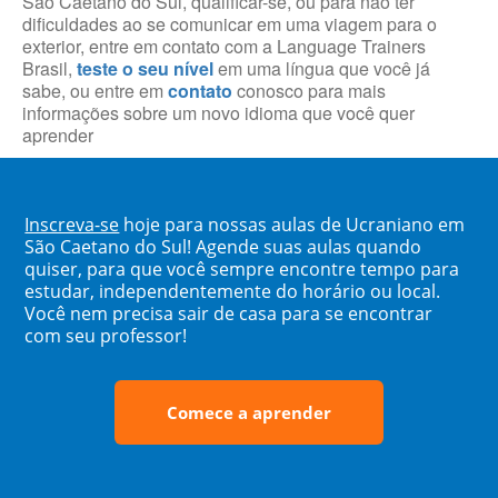
São Caetano do Sul, qualificar-se, ou para não ter
dificuldades ao se comunicar em uma viagem para o
exterior, entre em contato com a Language Trainers
Brasil,
teste o seu nível
em uma língua que você já
sabe, ou entre em
contato
conosco para mais
informações sobre um novo idioma que você quer
aprender
Inscreva-se
hoje para nossas aulas de Ucraniano em
São Caetano do Sul! Agende suas aulas quando
quiser, para que você sempre encontre tempo para
estudar, independentemente do horário ou local.
Você nem precisa sair de casa para se encontrar
com seu professor!
Comece a aprender