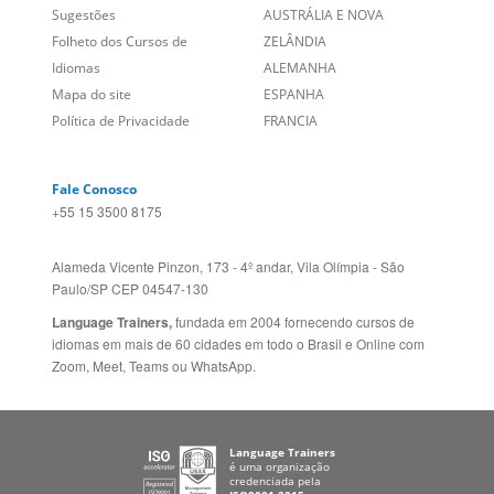
Social
CANADÁ (EN)
/
CANADÁ (FR)
Site Corporativo
REINO UNIDO E IRLANDA
Sugestões
AUSTRÁLIA E NOVA
Folheto dos Cursos de
ZELÂNDIA
Idiomas
ALEMANHA
Mapa do site
ESPANHA
Política de Privacidade
FRANCIA
Fale Conosco
+55 15 3500 8175
Alameda Vicente Pinzon, 173 - 4º andar, Vila Olímpia - São
Paulo/SP CEP 04547-130
Language Trainers,
fundada em 2004 fornecendo cursos de
idiomas em mais de 60 cidades em todo o Brasil e Online com
Zoom, Meet, Teams ou WhatsApp.