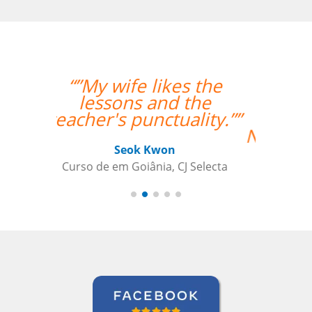
“”O professor é
bastante atencioso,
paciente e didático.
Não poderia estar mais
feliz com a aula.””
Jonas Morais
Curso de Coreano em Ribeirao Preto