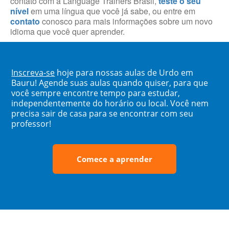
contato com a Language Trainers Brasil,
teste o seu
nível
em uma língua que você já sabe, ou entre em
contato
conosco para mais informações sobre um novo
idioma que você quer aprender.
Inscreva-se
hoje para nossas aulas de Urdo em
Bauru! Agende suas aulas quando quiser, para que
você sempre encontre tempo para estudar,
independentemente do horário ou local. Você nem
precisa sair de casa para se encontrar com seu
professor!
Comece a aprender