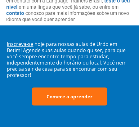
em contato com a Language Trainers Brasil,
teste o seu
nível
em uma língua que você já sabe, ou entre em
contato
conosco para mais informações sobre um novo
idioma que você quer aprender
Inscreva-se
hoje para nossas aulas de Urdo em
Betim! Agende suas aulas quando quiser, para que
você sempre encontre tempo para estudar,
independentemente do horário ou local. Você nem
precisa sair de casa para se encontrar com seu
professor!
Comece a aprender