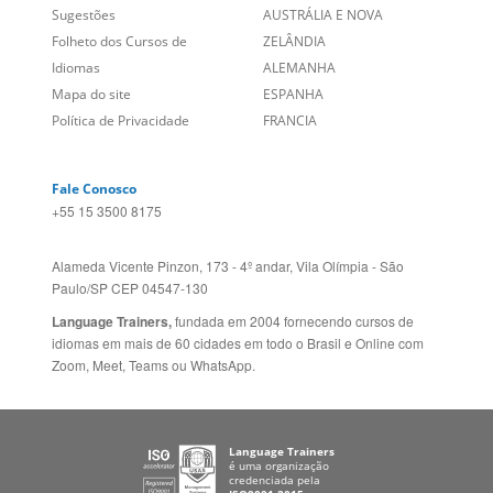
Empregos
ESTADOS UNIDOS (EN)
/
Blog
ESTADOS UNIDOS (ES)
Social
CANADÁ (EN)
/
CANADÁ (FR)
Site Corporativo
REINO UNIDO E IRLANDA
Sugestões
AUSTRÁLIA E NOVA
Folheto dos Cursos de
ZELÂNDIA
Idiomas
ALEMANHA
Mapa do site
ESPANHA
Política de Privacidade
FRANCIA
Fale Conosco
+55 15 3500 8175
Alameda Vicente Pinzon, 173 - 4º andar, Vila Olímpia - São
Paulo/SP CEP 04547-130
Language Trainers,
fundada em 2004 fornecendo cursos de
idiomas em mais de 60 cidades em todo o Brasil e Online com
Zoom, Meet, Teams ou WhatsApp.