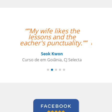
“”I was really happy
with the overall
experience. Aline was
an amazing teacher
and I made so much
progress with her.
Thank you so much!””
Paloma Kilchenmann
Curso de Português em Cuiabá