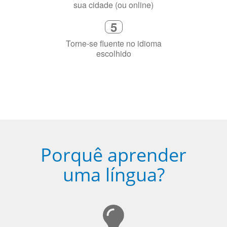
4
Fique combinado com um instrutor
de idioma nativo e certificado em
sua cidade (ou online)
5
Torne-se fluente no idioma
escolhido
Porquê aprender
uma língua?