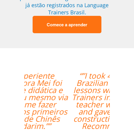
já estão registrados na Language
Trainers Brasil.
Comece a aprender
“”I took 40 hours of
Brazilian Portuguese
lessons with Language
Trainers in Manaus. My
teacher was a delight
and gave me lots of
constructive feedback.
Recommended. ””