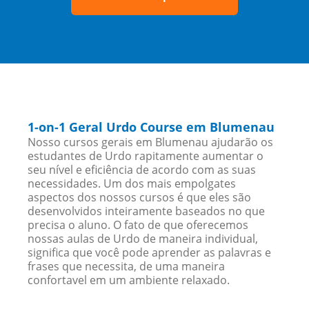
1-on-1 Geral Urdo Course em Blumenau
Nosso cursos gerais em Blumenau ajudarão os
estudantes de Urdo rapitamente aumentar o
seu nível e eficiência de acordo com as suas
necessidades. Um dos mais empolgates
aspectos dos nossos cursos é que eles são
desenvolvidos inteiramente baseados no que
precisa o aluno. O fato de que oferecemos
nossas aulas de Urdo de maneira individual,
significa que você pode aprender as palavras e
frases que necessita, de uma maneira
confortavel em um ambiente relaxado.