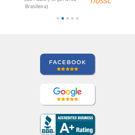
nossos horários.””
Juliana Jimenez
Curso de Sueco em Rio de Janeiro