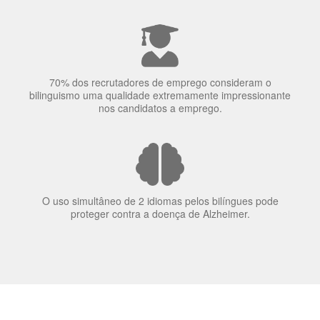
A língua que as pessoas falam molda a maneira como
elas veem o mundo
70% dos recrutadores de emprego consideram o
bilinguismo uma qualidade extremamente impressionante
nos candidatos a emprego.
O uso simultâneo de 2 idiomas pelos bilíngues pode
proteger contra a doença de Alzheimer.