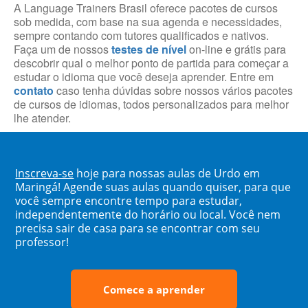
A Language Trainers Brasil oferece pacotes de cursos
sob medida, com base na sua agenda e necessidades,
sempre contando com tutores qualificados e nativos.
Faça um de nossos
testes de nível
on-line e grátis para
descobrir qual o melhor ponto de partida para começar a
estudar o idioma que você deseja aprender. Entre em
contato
caso tenha dúvidas sobre nossos vários pacotes
de cursos de idiomas, todos personalizados para melhor
lhe atender.
Inscreva-se
hoje para nossas aulas de Urdo em
Maringá! Agende suas aulas quando quiser, para que
você sempre encontre tempo para estudar,
independentemente do horário ou local. Você nem
precisa sair de casa para se encontrar com seu
professor!
Comece a aprender