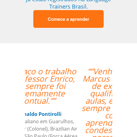
Trainers Brasil.
Comece a aprender
“”Venho o professor
Marcus da Fonte. Além
de extremamente
qualificado para as
aulas, ele se mostrou
sempre comprometido
com nosso
aprendizado além de
condescendente com