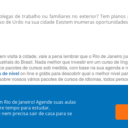
egas de trabalho ou familiares no exterior? Tem planos 
so de Urdo na sua cidade Existem inumeras oportunidades 
m visita à cidade, vale a pena lembrar que o Rio de Janeiro j
striais do Brasil. Nada melhor que investir em um curso de lín
rece pacotes de cursos sob medida, com base na sua agenda e 
s de nível
on-line e grátis para descobrir qual o melhor nível p
obre nossos vários pacotes de cursos de idiomas, todos person
 Rio de Janeiro! Agende suas aulas
re tempo para estudar,
 nem precisa sair de casa para se