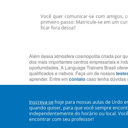
Você quer comunicar-se com amigos, col
primeiro passo: Matricule-se em um cur
ficar fora dessa?
Além dessa atmosfera cosmopolita criada por que
dos mais importantes centros empresariais e indu
oportunidades. A Language Trainers Brasil ofe
qualificados e nativos. Faça um de nossos
teste
aprender. Entre em
contato
caso tenha dúvidas s
Inscreva-se
hoje para nossas aulas de Urdo em
quando quiser, para que você sempre encont
independentemente do horário ou local. Você
encontrar com seu professor!