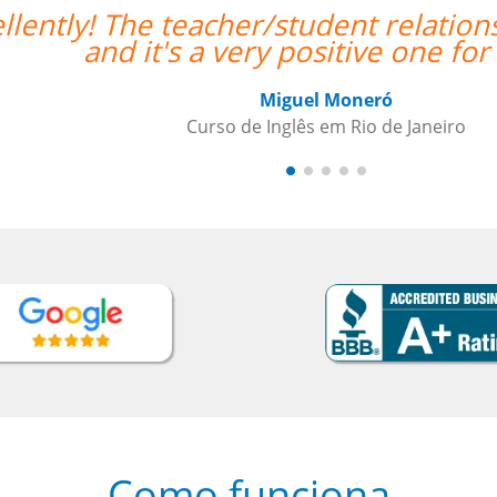
as already been established,
“”Venho
mostrou
Como funciona