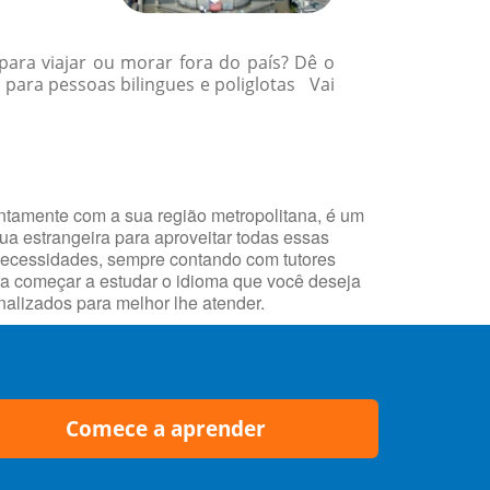
para viajar ou morar fora do país? Dê o
para pessoas bilingues e poliglotas Vai
untamente com a sua região metropolitana, é um
gua estrangeira para aproveitar todas essas
necessidades, sempre contando com tutores
ara começar a estudar o idioma que você deseja
alizados para melhor lhe atender.
Comece a aprender