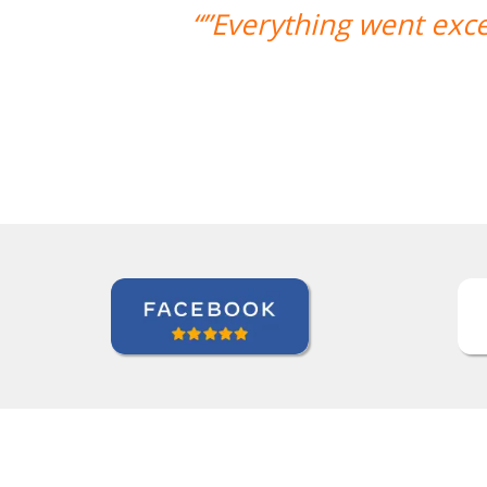
y! The teacher/student relationship h
and it's a very positive one for me.””
Miguel Moneró
Curso de Inglês em Rio de Janeiro