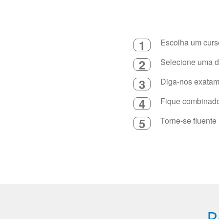
1
Escolha um curso
2
Selecione uma du
3
Diga-nos exatame
4
Fique combinado 
5
Torne-se fluente
P