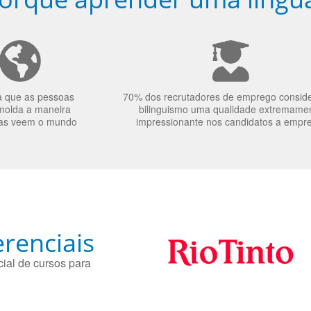
a que as pessoas
70% dos recrutadores de emprego consid
molda a maneira
bilinguismo uma qualidade extremame
as veem o mundo
impressionante nos candidatos a empr
renciais
ial de cursos para