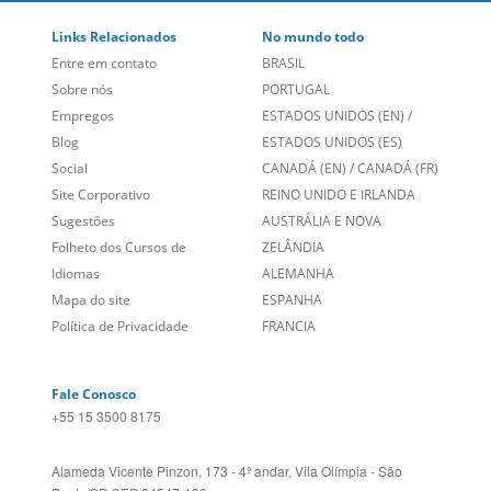
Blog
ESTADOS UNIDOS (ES)
Social
CANADÁ (EN)
/
CANADÁ (FR)
Site Corporativo
REINO UNIDO E IRLANDA
Sugestões
AUSTRÁLIA E NOVA
Folheto dos Cursos de
ZELÂNDIA
Idiomas
ALEMANHA
Mapa do site
ESPANHA
Política de Privacidade
FRANCIA
Fale Conosco
+55 15 3500 8175
Alameda Vicente Pinzon, 173 - 4º andar, Vila Olímpia - São
Paulo/SP CEP 04547-130
Language Trainers,
fundada em 2004 fornecendo cursos de
idiomas em mais de 60 cidades em todo o Brasil e Online com
Zoom, Meet, Teams ou WhatsApp.