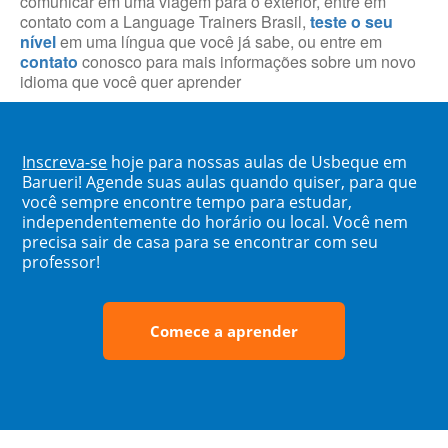
comunicar em uma viagem para o exterior, entre em
contato com a Language Trainers Brasil,
teste o seu
nível
em uma língua que você já sabe, ou entre em
contato
conosco para mais informações sobre um novo
idioma que você quer aprender
Inscreva-se
hoje para nossas aulas de Usbeque em
Barueri! Agende suas aulas quando quiser, para que
você sempre encontre tempo para estudar,
independentemente do horário ou local. Você nem
precisa sair de casa para se encontrar com seu
professor!
Comece a aprender