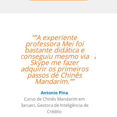
“”As aulas foram
maravilhosas. O
professor foi ótimo e
atencioso e altamente
recomendado.””
Sameer Gafoor
Curso de Alemão em Chicago