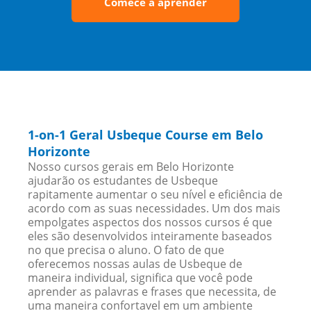
Comece a aprender
1-on-1 Geral Usbeque Course em Belo
Horizonte
Nosso cursos gerais em Belo Horizonte
ajudarão os estudantes de Usbeque
rapitamente aumentar o seu nível e eficiência de
acordo com as suas necessidades. Um dos mais
empolgates aspectos dos nossos cursos é que
eles são desenvolvidos inteiramente baseados
no que precisa o aluno. O fato de que
oferecemos nossas aulas de Usbeque de
maneira individual, significa que você pode
aprender as palavras e frases que necessita, de
uma maneira confortavel em um ambiente