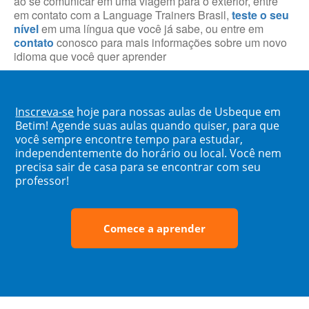
ao se comunicar em uma viagem para o exterior, entre
em contato com a Language Trainers Brasil,
teste o seu
nível
em uma língua que você já sabe, ou entre em
contato
conosco para mais informações sobre um novo
idioma que você quer aprender
Inscreva-se
hoje para nossas aulas de Usbeque em
Betim! Agende suas aulas quando quiser, para que
você sempre encontre tempo para estudar,
independentemente do horário ou local. Você nem
precisa sair de casa para se encontrar com seu
professor!
Comece a aprender