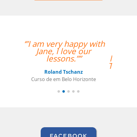
“”I took 40 hours of
Brazilian Portuguese
lessons with Language
Trainers in Manaus. My
teacher was a delight
and gave me lots of
constructive feedback.
Recommended. ””
Thomas Parker
Curso de Português em Manaus