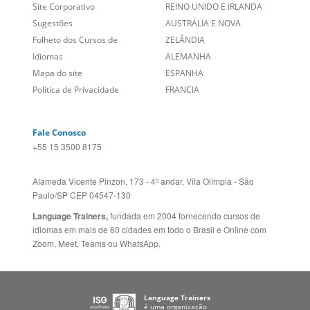
Entre em contato
BRASIL
Sobre nós
PORTUGAL
Empregos
ESTADOS UNIDOS (EN)
/
Blog
ESTADOS UNIDOS (ES)
Social
CANADÁ (EN)
/
CANADÁ (FR)
Site Corporativo
REINO UNIDO E IRLANDA
Sugestões
AUSTRÁLIA E NOVA
Folheto dos Cursos de
ZELÂNDIA
Idiomas
ALEMANHA
Mapa do site
ESPANHA
Política de Privacidade
FRANCIA
Fale Conosco
+55 15 3500 8175
Alameda Vicente Pinzon, 173 - 4º andar, Vila Olímpia - São
Paulo/SP CEP 04547-130
Language Trainers,
fundada em 2004 fornecendo cursos de