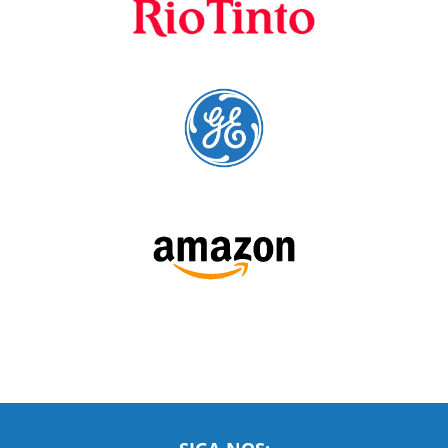
A Language Trainers é fornecedora preferencial de
cursos para