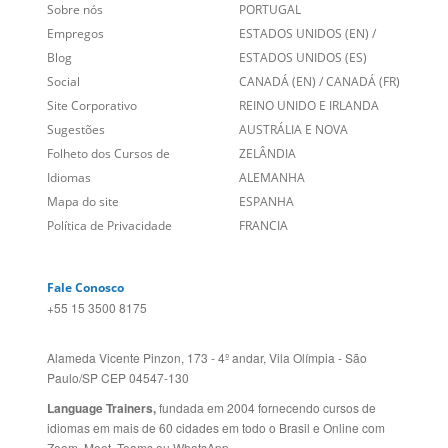
Entre em contato
BRASIL
Sobre nós
PORTUGAL
Empregos
ESTADOS UNIDOS (EN)
/
Blog
ESTADOS UNIDOS (ES)
Social
CANADÁ (EN)
/
CANADÁ (FR)
Site Corporativo
REINO UNIDO E IRLANDA
Sugestões
AUSTRÁLIA E NOVA
Folheto dos Cursos de
ZELÂNDIA
Idiomas
ALEMANHA
Mapa do site
ESPANHA
Política de Privacidade
FRANCIA
Fale Conosco
+55 15 3500 8175
Alameda Vicente Pinzon, 173 - 4º andar, Vila Olímpia - São
Paulo/SP CEP 04547-130
Language Trainers,
fundada em 2004 fornecendo cursos de