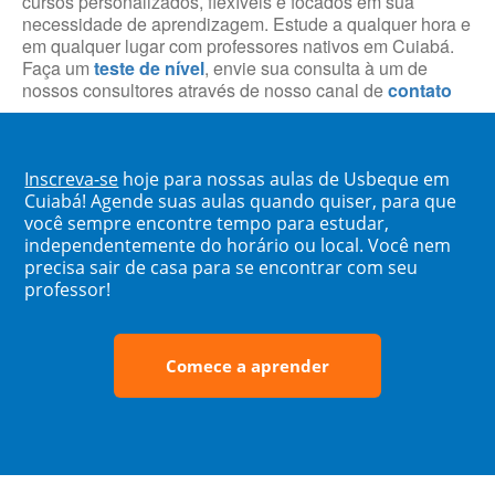
cursos personalizados, flexíveis e focados em sua
necessidade de aprendizagem. Estude a qualquer hora e
em qualquer lugar com professores nativos em Cuiabá.
Faça um
teste de nível
, envie sua consulta à um de
nossos consultores através de nosso canal de
contato
Inscreva-se
hoje para nossas aulas de Usbeque em
Cuiabá! Agende suas aulas quando quiser, para que
você sempre encontre tempo para estudar,
independentemente do horário ou local. Você nem
precisa sair de casa para se encontrar com seu
professor!
Comece a aprender