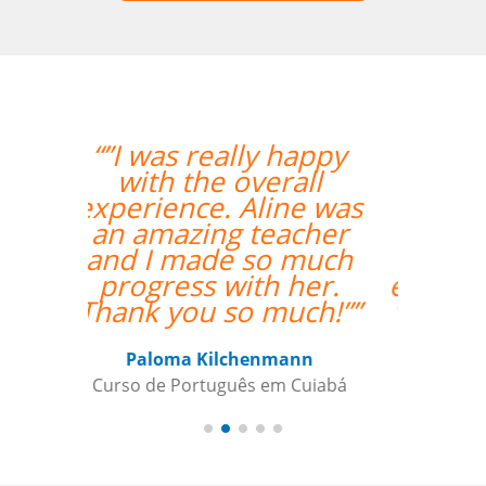
“”Everything went
excellently! The
teacher/student
relationship has
already been
established, and it's a
very positive one for
me.””
Miguel Moneró
Curso de Inglês em Rio de Janeiro