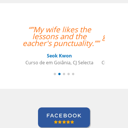
“”My teacher is very
good and I had a great
week with her!””
Mustafa Hussain
Curso de Português em São Jose dos
Campos