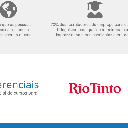
a que as pessoas
70% dos recrutadores de emprego consid
molda a maneira
bilinguismo uma qualidade extremame
as veem o mundo
impressionante nos candidatos a empr
renciais
ial de cursos para