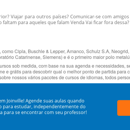
rior? Viajar para outros países? Comunicar-se com amigos
faltam para aqueles que falam Venda Vai ficar fora dessa?
, como Cipla, Buschle & Lepper, Amanco, Schulz S.A, Neogrid, 
oratório Catarinense, Siemens) e é o primeiro maior polo metalúr
cursos sob medida, com base na sua agenda e necessidades, s
ne e grátis para descobrir qual o melhor ponto de partida para
obre nossos vários pacotes de cursos de idiomas, todos person
m Joinville! Agende suas aulas quando
o para estudar, independentemente do
sa para se encontrar com seu professor!