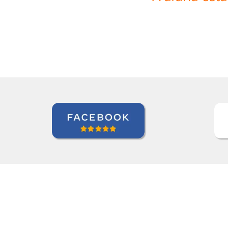
Gustavo Chelin
Curso de Português em Jundiaí