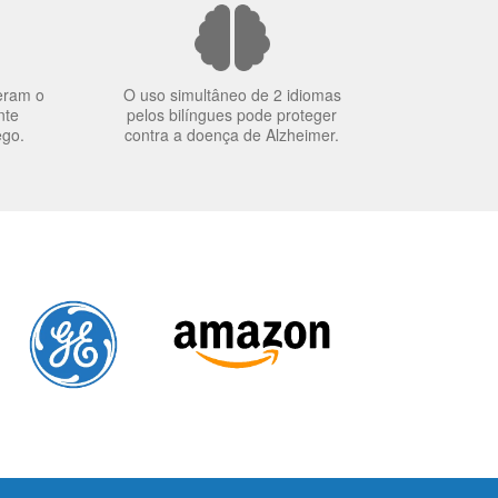
eram o
O uso simultâneo de 2 idiomas
nte
pelos bilíngues pode proteger
ego.
contra a doença de Alzheimer.