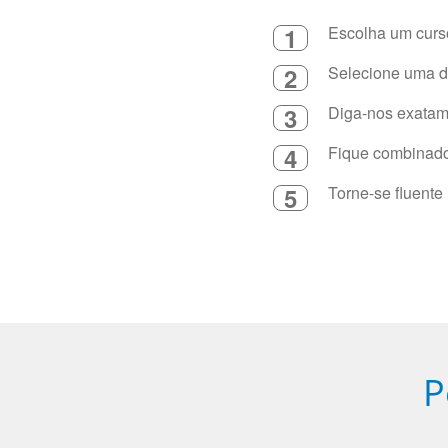
1
Escolha um curso
2
Selecione uma du
3
Diga-nos exatame
4
Fique combinado 
5
Torne-se fluente
P