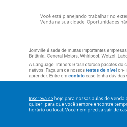
Você está planejando trabalhar no exte
Venda na sua cidade Oportunidades não 
Joinville é sede de muitas importantes empresas
Britânia, General Motors, Whirlpool, Wetzel, Lab
A Language Trainers Brasil oferece pacotes de 
nativos. Faça um de nossos
testes de nível
on-li
aprender. Entre em
contato
caso tenha dúvidas s
Inscreva-se
hoje para nossas aulas de Venda e
quiser, para que você sempre encontre temp
horário ou local. Você nem precisa sair de ca