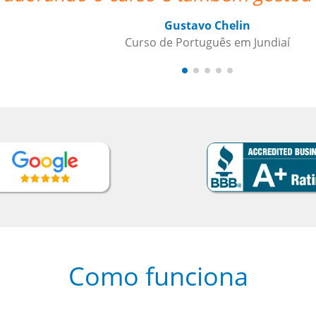
també
para 
Como funciona