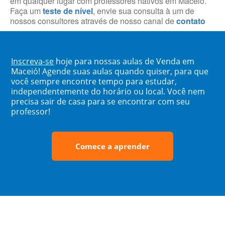
em qualquer lugar com professores nativos em Maceió.
Faça um
teste de nível
, envie sua consulta à um de
nossos consultores através de nosso canal de
contato
Inscreva-se
hoje para nossas aulas de Venda em
Maceió! Agende suas aulas quando quiser, para que
você sempre encontre tempo para estudar,
independentemente do horário ou local. Você nem
precisa sair de casa para se encontrar com seu
professor!
Comece a aprender