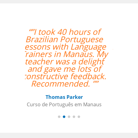
rs of
“”Everything is going
uguese
amazing! Thanks so
nguage
much for your help!””
aus. My
elight
Nathan Miller
ts of
Curso de em Manaus
dback.
. ””
 Manaus