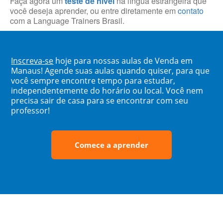
Faça agora um
teste de nível
na língua estrangeira que
você deseja aprender, ou entre diretamente em
contato
com a Language Trainers Brasil.
Inscreva-se
hoje para nossas aulas de Venda em
Manaus! Agende suas aulas quando quiser, para que
você sempre encontre tempo para estudar,
independentemente do horário ou local. Você nem
precisa sair de casa para se encontrar com seu
professor!
Comece a aprender