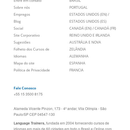
Entre em contato
BRASIL
Sobre nós
PORTUGAL
Empregos
ESTADOS UNIDOS (EN)
/
Blog
ESTADOS UNIDOS (ES)
Social
CANADÁ (EN)
/
CANADÁ (FR)
Site Corporativo
REINO UNIDO E IRLANDA
Sugestões
AUSTRÁLIA E NOVA
Folheto dos Cursos de
ZELÂNDIA
Idiomas
ALEMANHA
Mapa do site
ESPANHA
Política de Privacidade
FRANCIA
Fale Conosco
+55 15 3500 8175
Alameda Vicente Pinzon, 173 - 4º andar, Vila Olímpia - São
Paulo/SP CEP 04547-130
Language Trainers,
fundada em 2004 fornecendo cursos de
idiomas em mais de 60 cidades em todo o Brasil e Online com