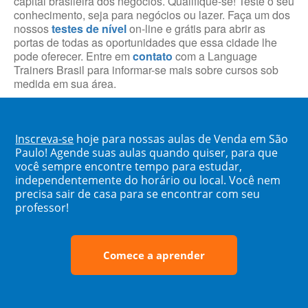
capital brasileira dos negócios. Qualifique-se! Teste o seu
conhecimento, seja para negócios ou lazer. Faça um dos
nossos
testes de nível
on-line e grátis para abrir as
portas de todas as oportunidades que essa cidade lhe
pode oferecer. Entre em
contato
com a Language
Trainers Brasil para informar-se mais sobre cursos sob
medida em sua área.
Inscreva-se
hoje para nossas aulas de Venda em São
Paulo! Agende suas aulas quando quiser, para que
você sempre encontre tempo para estudar,
independentemente do horário ou local. Você nem
precisa sair de casa para se encontrar com seu
professor!
Comece a aprender