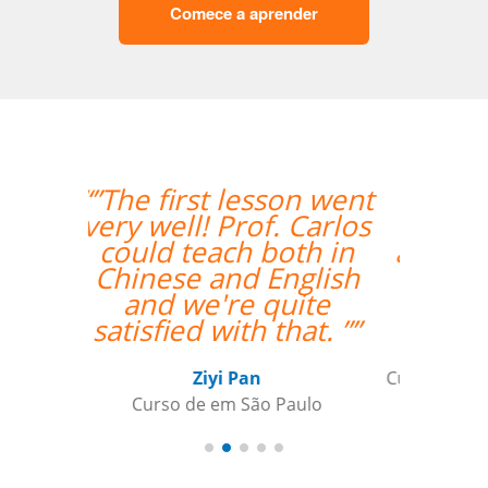
Comece a aprender
on went
“”A Josette tem boa
 Carlos
experiência, entende
th in
as dificuldades de um
nglish
brasileiro, facilita o
uite
aprendizado.””
hat. ””
Andre B
Curso de Alemão em São Caetano do
aulo
Sul