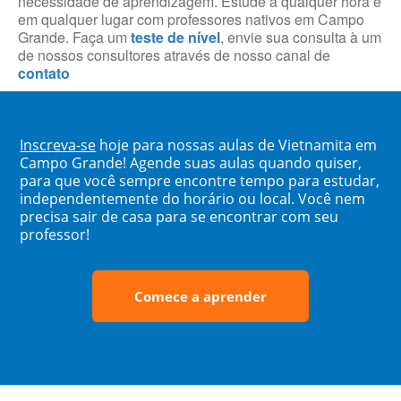
necessidade de aprendizagem. Estude a qualquer hora e
em qualquer lugar com professores nativos em Campo
Grande. Faça um
teste de nível
, envie sua consulta à um
de nossos consultores através de nosso canal de
contato
Inscreva-se
hoje para nossas aulas de Vietnamita em
Campo Grande! Agende suas aulas quando quiser,
para que você sempre encontre tempo para estudar,
independentemente do horário ou local. Você nem
precisa sair de casa para se encontrar com seu
professor!
Comece a aprender