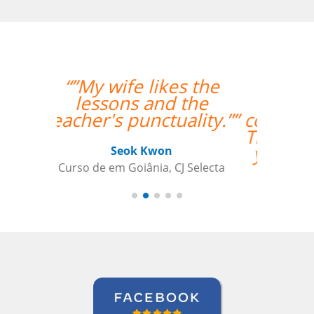
“”The lesson went
great! We will be
continuing the lessons.
Thank you so much for
your support and for
finding the best
teacher for me. ””
Ami Alsh
Curso de Português em Belém