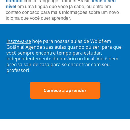
contato
com a Language Trainers Brasil,
teste o seu
nível
em uma língua que você já sabe, ou entre em
contato conosco para mais informações sobre um novo
idioma que você quer aprender.
Inscreva-se
hoje para nossas aulas de Wolof em
Goiânia! Agende suas aulas quando quiser, para que
você sempre encontre tempo para estudar,
independentemente do horário ou local. Você nem
precisa sair de casa para se encontrar com seu
professor!
Comece a aprender