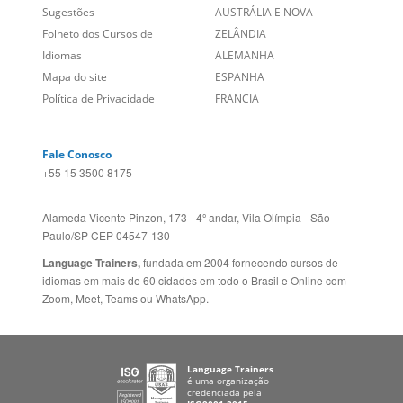
Empregos
ESTADOS UNIDOS (EN)
/
Blog
ESTADOS UNIDOS (ES)
Social
CANADÁ (EN)
/
CANADÁ (FR)
Site Corporativo
REINO UNIDO E IRLANDA
Sugestões
AUSTRÁLIA E NOVA
Folheto dos Cursos de
ZELÂNDIA
Idiomas
ALEMANHA
Mapa do site
ESPANHA
Política de Privacidade
FRANCIA
Fale Conosco
+55 15 3500 8175
Alameda Vicente Pinzon, 173 - 4º andar, Vila Olímpia - São
Paulo/SP CEP 04547-130
Language Trainers,
fundada em 2004 fornecendo cursos de
idiomas em mais de 60 cidades em todo o Brasil e Online com
Zoom, Meet, Teams ou WhatsApp.