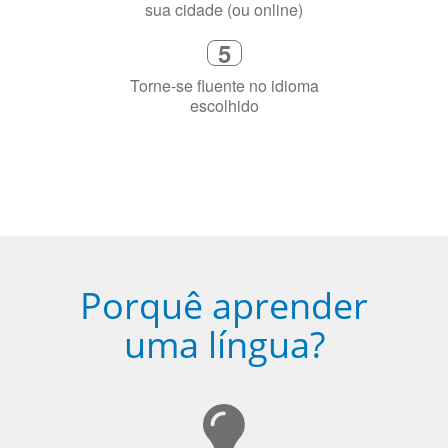
4
Fique combinado com um instrutor
de idioma nativo e certificado em
sua cidade (ou online)
5
Torne-se fluente no idioma
escolhido
Porquê aprender
uma língua?