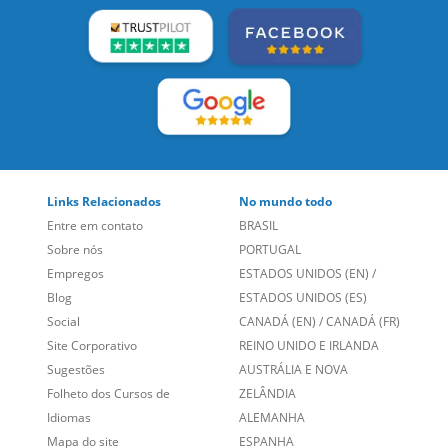
Links Relacionados
No mundo todo
Entre em contato
BRASIL
Sobre nós
PORTUGAL
Empregos
ESTADOS UNIDOS (EN)
/
Blog
ESTADOS UNIDOS (ES)
Social
CANADÁ (EN)
/
CANADÁ (FR)
Site Corporativo
REINO UNIDO E IRLANDA
Sugestões
AUSTRÁLIA E NOVA
Folheto dos Cursos de
ZELÂNDIA
Idiomas
ALEMANHA
Mapa do site
ESPANHA
Política de Privacidade
FRANCIA