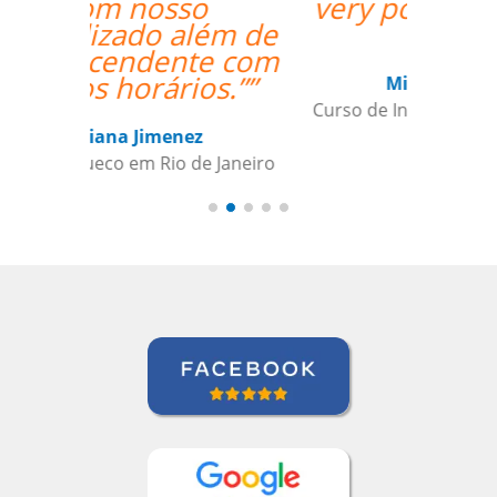
very positive one for
me.””
Miguel Moneró
Curso de Inglês em Rio de Janeiro