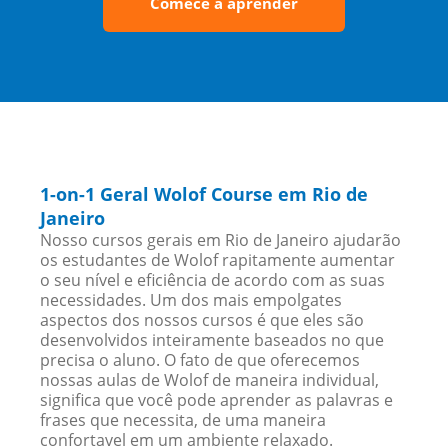
Comece a aprender
1-on-1 Geral Wolof Course em Rio de
Janeiro
Nosso cursos gerais em Rio de Janeiro ajudarão
os estudantes de Wolof rapitamente aumentar
o seu nível e eficiência de acordo com as suas
necessidades. Um dos mais empolgates
aspectos dos nossos cursos é que eles são
desenvolvidos inteiramente baseados no que
precisa o aluno. O fato de que oferecemos
nossas aulas de Wolof de maneira individual,
significa que você pode aprender as palavras e
frases que necessita, de uma maneira
confortavel em um ambiente relaxado.