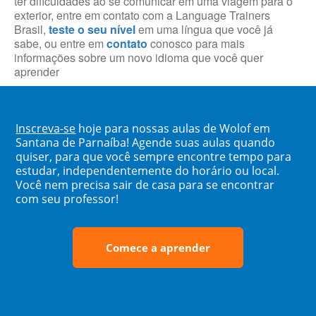
ter dificuldades ao se comunicar em uma viagem para o
exterior, entre em contato com a Language Trainers
Brasil,
teste o seu nível
em uma língua que você já
sabe, ou entre em
contato
conosco para mais
informações sobre um novo idioma que você quer
aprender
Inscreva-se
hoje para nossas aulas de Wolof em
Santana de Parnaíba! Agende suas aulas quando
quiser, para que você sempre encontre tempo para
estudar, independentemente do horário ou local.
Você nem precisa sair de casa para se encontrar
com seu professor!
Comece a aprender