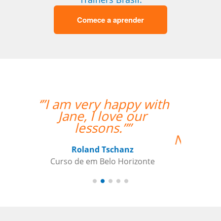
Comece a aprender
“”O professor é
bastante atencioso,
paciente e didático.
Não poderia estar mais
feliz com a aula.””
Jonas Morais
Curso de Coreano em Ribeirao Preto