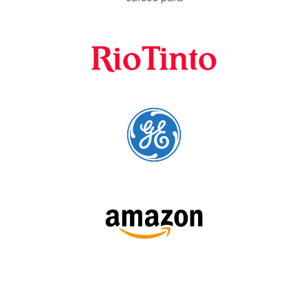
A Language Trainers é fornecedora preferencial de
cursos para