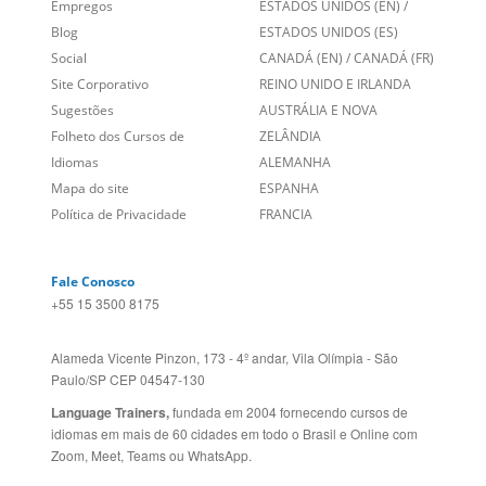
Entre em contato
BRASIL
Sobre nós
PORTUGAL
Empregos
ESTADOS UNIDOS (EN)
/
Blog
ESTADOS UNIDOS (ES)
Social
CANADÁ (EN)
/
CANADÁ (FR)
Site Corporativo
REINO UNIDO E IRLANDA
Sugestões
AUSTRÁLIA E NOVA
Folheto dos Cursos de
ZELÂNDIA
Idiomas
ALEMANHA
Mapa do site
ESPANHA
Política de Privacidade
FRANCIA
Fale Conosco
+55 15 3500 8175
Alameda Vicente Pinzon, 173 - 4º andar, Vila Olímpia - São
Paulo/SP CEP 04547-130
Language Trainers,
fundada em 2004 fornecendo cursos de
idiomas em mais de 60 cidades em todo o Brasil e Online com