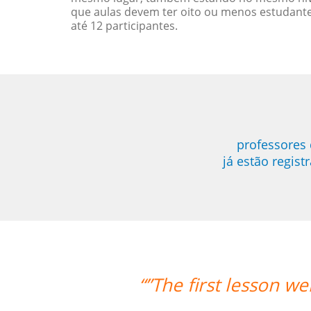
que aulas devem ter oito ou menos estudant
até 12 participantes.
professores 
já estão regis
y well! Prof. Carlos could teach both
we're quite satisfied with that. ””