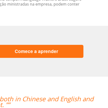
ação ministradas na empresa, podem conter
Comece a aprender
sa professora, Catherine, tem sido 
ho, e nos mantém envolvidos e encor