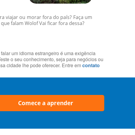
a viajar ou morar fora do país? Faça um
ue falam Wolof Vai ficar fora dessa?
 falar um idioma estrangeiro é uma exigência
 Teste o seu conhecimento, seja para negócios ou
essa cidade lhe pode oferecer. Entre em
contato
Comece a aprender