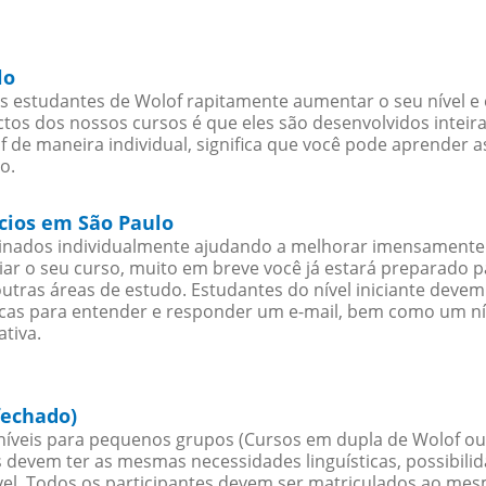
lo
s estudantes de Wolof rapitamente aumentar o seu nível e 
os dos nossos cursos é que eles são desenvolvidos inteir
 de maneira individual, significa que você pode aprender a
o.
ócios em São Paulo
sinados individualmente ajudando a melhorar imensamente
iciar o seu curso, muito em breve você já estará preparado
outras áreas de estudo. Estudantes do nível iniciante dev
ticas para entender e responder um e-mail, bem como um ní
tiva.
fechado)
íveis para pequenos grupos (Cursos em dupla de Wolof ou
 devem ter as mesmas necessidades linguísticas, possibil
. Todos os participantes devem ser matriculados ao mesm