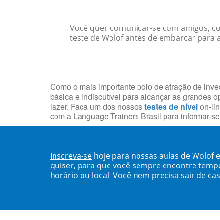
Você quer comunicar-se com amigos, col
teste de Wolof antes de embarcar para a
Como o mais importante polo de atração de inves
básica e indiscutível para alcançar as grandes o
lazer. Faça um dos nossos
testes de nível
on-lin
com a Language Trainers Brasil para informar-s
Inscreva-se
hoje para nossas aulas de Wolof 
quiser, para que você sempre encontre temp
horário ou local. Você nem precisa sair de ca