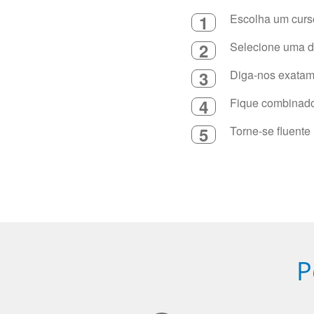
1
Escolha um curso
2
Selecione uma du
3
Diga-nos exatame
4
Fique combinado 
5
Torne-se fluente
P