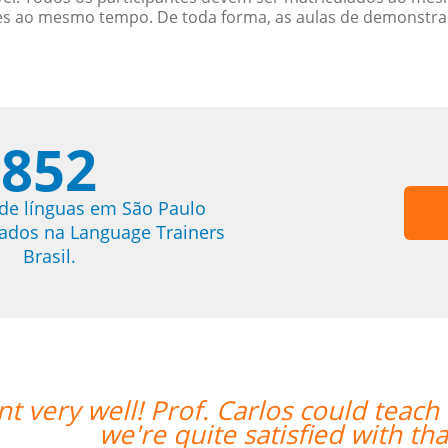
es ao mesmo tempo. De toda forma, as aulas de demonstr
852
de línguas em São Paulo
trados na Language Trainers
Brasil.
 in Chinese and English and
“”Nos
trabal