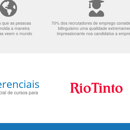
a que as pessoas
70% dos recrutadores de emprego consid
molda a maneira
bilinguismo uma qualidade extremame
as veem o mundo
impressionante nos candidatos a empr
renciais
ial de cursos para