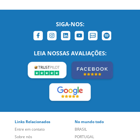
LEIA NOSSAS AVALIAÇÕES:
Links Relacionados
No mundo todo
Entre em contato
BRASIL
Sobre nós
PORTUGAL
Empregos
ESTADOS UNIDOS (EN)
/
Blog
ESTADOS UNIDOS (ES)
Social
CANADÁ (EN)
/
CANADÁ (FR)
Site Corporativo
REINO UNIDO E IRLANDA