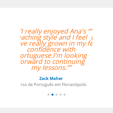
“”Estou gostando muito
das aulas, deveria ter
feito antes via online!!””
Andréia van Halst
Curso de Holandês em Curitiba