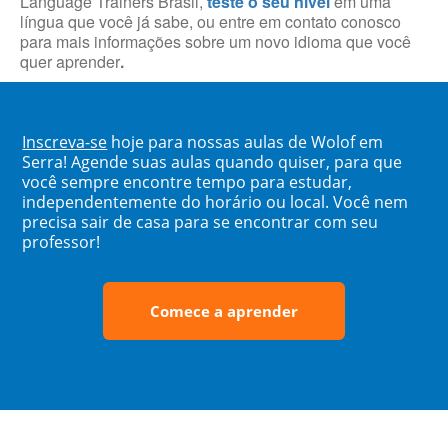
Language Trainers Brasil,
teste o seu nível
em uma
língua que você já sabe, ou entre em contato conosco
para mais informações sobre um novo idioma que você
quer aprender
.
Inscreva-se
hoje para nossas aulas de Wolof em
Serra! Agende suas aulas quando quiser, para que
você sempre encontre tempo para estudar,
independentemente do horário ou local. Você nem
precisa sair de casa para se encontrar com seu
professor!
Comece a aprender