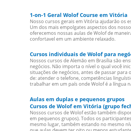
1-on-1 Geral Wolof Course em Vitória
Nosso cursos gerais em Vitória ajudarão os e
Um dos mais empolgates aspectos dos nossos 
oferecemos nossas aulas de Wolof de maneira 
confortavel em um ambiente relaxado.
Cursos individuais de Wolof para negó
Nossos cursos de Alemão em Brasília são en
negócios. Não importa o nível o qual você in
situações de negócios, antes de passar para 
de: atender o telefone, competências linguís
trabalhar em um país onde Wolof é a língua na
Aulas em duplas e pequenos grupos
Cursos de Wolof em Vitória (grupo fec
Nossos cursos de Wolof estão também dispon
em pequenos grupos). Todos os participantes
mesmo lugar, também estando no mesmo nível
que aulas devem ter oito ou menos estudant