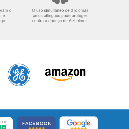
eram o
O uso simultâneo de 2 idiomas
nte
pelos bilíngues pode proteger
ego.
contra a doença de Alzheimer.