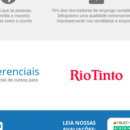
a que as pessoas
70% dos recrutadores de emprego consid
molda a maneira
bilinguismo uma qualidade extremame
as veem o mundo
impressionante nos candidatos a empr
renciais
ial de cursos para
LEIA NOSSAS
AVALIAÇÕES: