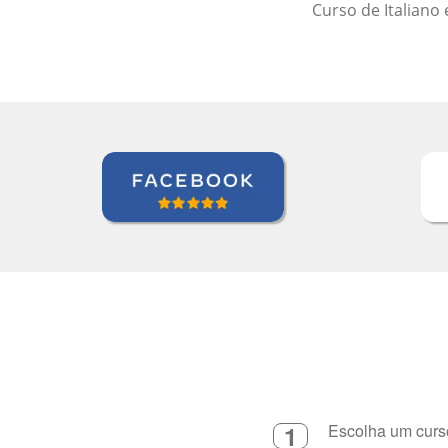
(Colonel), Brazilian Air Force Base, São Paulo (Força Aérea
1
Escolha um curso