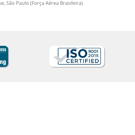
Nazário Ismael Megui
Curso de Árabe em Arac