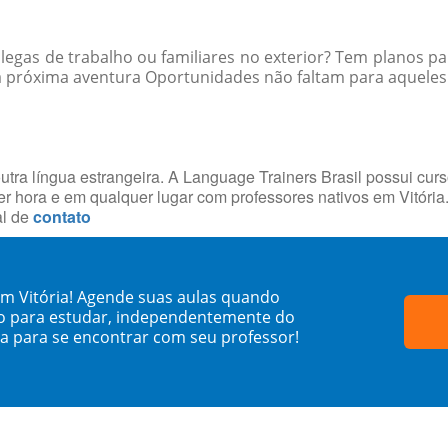
egas de trabalho ou familiares no exterior? Tem planos par
 próxima aventura Oportunidades não faltam para aqueles q
utra língua estrangeira. A Language Trainers Brasil possui cur
 hora e em qualquer lugar com professores nativos em Vitóri
al de
contato
em Vitória! Agende suas aulas quando
o para estudar, independentemente do
sa para se encontrar com seu professor!