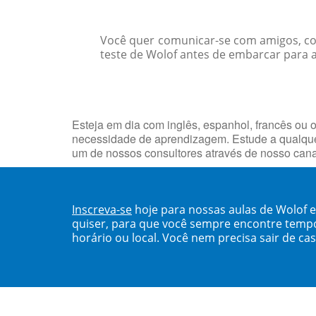
Você quer comunicar-se com amigos, col
teste de Wolof antes de embarcar para a
Esteja em dia com inglês, espanhol, francês ou o
necessidade de aprendizagem. Estude a qualquer
um de nossos consultores através de nosso can
Inscreva-se
hoje para nossas aulas de Wolof 
quiser, para que você sempre encontre temp
horário ou local. Você nem precisa sair de ca