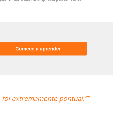
Comece a aprender
é muito atencioso e o Skype me perm
esteja.””