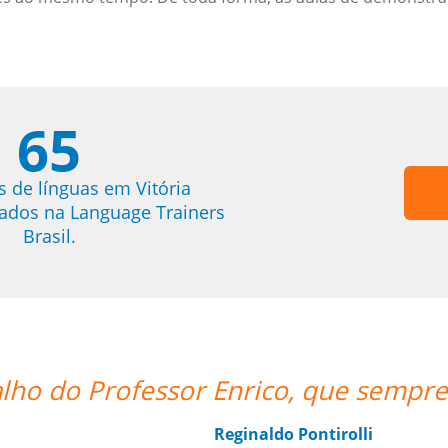
65
s de línguas em Vitória
trados na Language Trainers
Brasil.
nte pontual.””
“”O professor 