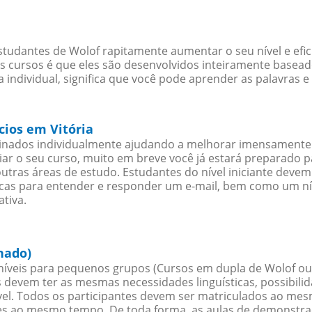
studantes de Wolof rapitamente aumentar o seu nível e efi
cursos é que eles são desenvolvidos inteiramente baseado
individual, significa que você pode aprender as palavras e
cios em Vitória
sinados individualmente ajudando a melhorar imensamente
iciar o seu curso, muito em breve você já estará preparado
outras áreas de estudo. Estudantes do nível iniciante dev
ticas para entender e responder um e-mail, bem como um ní
tiva.
hado)
íveis para pequenos grupos (Cursos em dupla de Wolof ou
 devem ter as mesmas necessidades linguísticas, possibil
. Todos os participantes devem ser matriculados ao mesm
es ao mesmo tempo. De toda forma, as aulas de demonstr