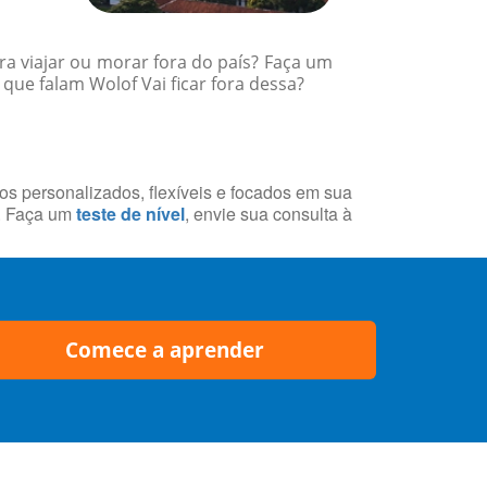
a viajar ou morar fora do país? Faça um
ue falam Wolof Vai ficar fora dessa?
sos personalizados, flexíveis e focados em sua
a. Faça um
teste de nível
, envie sua consulta à
Comece a aprender