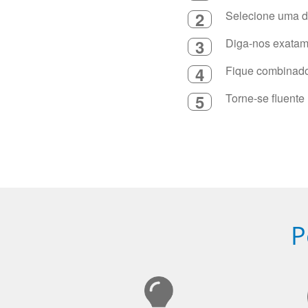
2
Selecione uma du
3
Diga-nos exatame
4
Fique combinado 
5
Torne-se fluente
P