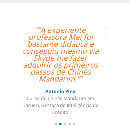
“”The first lesson went
very well! Prof. Carlos
could teach both in
Chinese and English
and we're quite
satisfied with that. ””
Ziyi Pan
Curso de em São Paulo