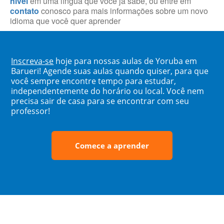
nível
em uma língua que você já sabe, ou entre em
contato
conosco para mais informações sobre um novo
idioma que você quer aprender
Inscreva-se
hoje para nossas aulas de Yoruba em
Barueri! Agende suas aulas quando quiser, para que
você sempre encontre tempo para estudar,
independentemente do horário ou local. Você nem
precisa sair de casa para se encontrar com seu
professor!
Comece a aprender