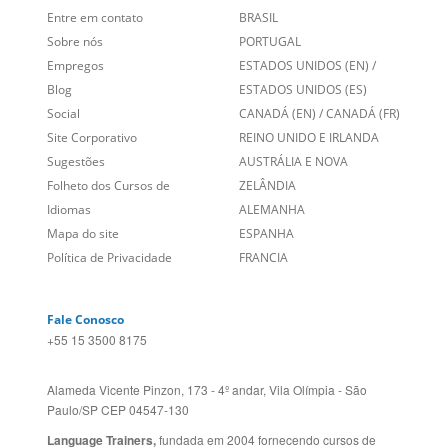
Social
CANADÁ (EN)
/
CANADÁ (FR)
Site Corporativo
REINO UNIDO E IRLANDA
Sugestões
AUSTRÁLIA E NOVA
Folheto dos Cursos de
ZELÂNDIA
Idiomas
ALEMANHA
Mapa do site
ESPANHA
Política de Privacidade
FRANCIA
Fale Conosco
+55 15 3500 8175
Alameda Vicente Pinzon, 173 - 4º andar, Vila Olímpia - São
Paulo/SP CEP 04547-130
Language Trainers,
fundada em 2004 fornecendo cursos de
idiomas em mais de 60 cidades em todo o Brasil e Online com
Zoom, Meet, Teams ou WhatsApp.